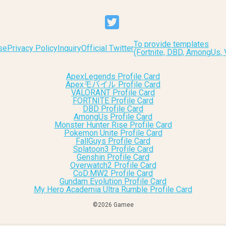
To provide templates
se
Privacy Policy
Inquiry
Official Twitter
(Fortnite, DBD, AmongUs
ApexLegends Profile Card
Apexモバイル Profile Card
VALORANT Profile Card
FORTNITE Profile Card
DBD Profile Card
AmongUs Profile Card
Monster Hunter Rise Profile Card
Pokemon Unite Profile Card
FallGuys Profile Card
Splatoon3 Profile Card
Genshin Profile Card
Overwatch2 Profile Card
CoD:MW2 Profile Card
Gundam Evolution Profile Card
My Hero Academia Ultra Rumble Profile Card
©︎2026 Gamee