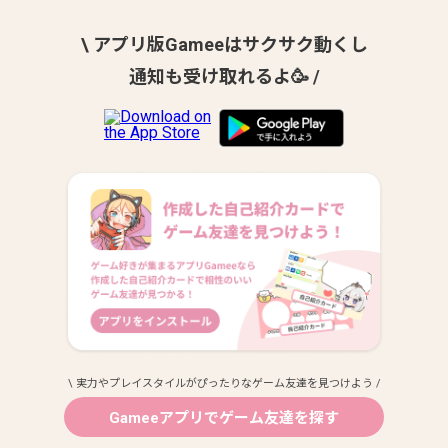
\ アプリ版Gameeはサクサク動くし
通知も受け取れるよ🥳 /
\ 実力やプレイスタイルがぴったりなゲーム友達を見つけよう /
Gameeアプリでゲーム友達を探す