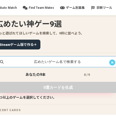
Auto Match
Find Team Mates
ゲーム別募集
診断ツール
広めたい神ゲー9選
っと遊ばれてほしいゲームを検索して、9枠に並べよう。
Steamゲーム版で作る
あなたの9本
0
/9
2
3
9 GAMES TO SPREAD
9選カードを生成
4
5
6
1つ以上のゲームを選択してください。
7
8
9
CENT CARDS