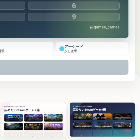
6
9
@gamee_games
ト
アーケード
背景
少し派手