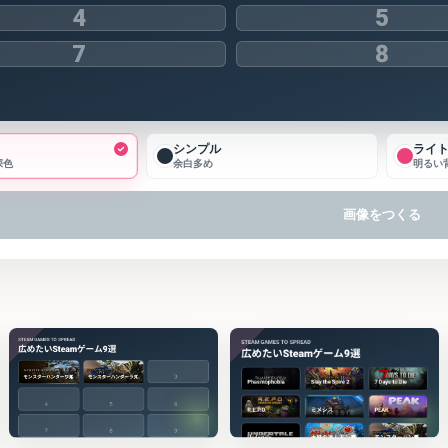
4
5
7
8
シンプル
ライ
深色
余白多め
明るい
画像をつくる