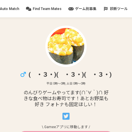
Auto Match
Find Team Mates
ゲーム別募集
診断ツール
( ・３・)( ・３・)( ・３・)
平日
0
時〜
0
時, 土日
0
時〜
0
時
のんびりゲームやってます(∩´∀｀)∩ 好
きな食べ物はお寿司です！あとお野菜も
好き フォトナも固定ほしい！
\ Gameeアプリに移動します /