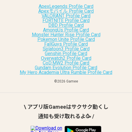
ApexLegends Profile Card
Apexモバイル Profile Card
VALORANT Profile Card
FORTNITE Profile Card
DBD Profile Card
AmongUs Profile Card
Monster Hunter Rise Profile Card
Pokemon Unite Profile Card
FallGuys Profile Card
Splatoon3 Profile Card
Genshin Profile Card
Overwatch2 Profile Card
CoD:MW2 Profile Card
Gundam Evolution Profile Card
My Hero Academia Ultra Rumble Profile Card
©︎2026 Gamee
\ アプリ版Gameeはサクサク動くし
通知も受け取れるよ🥳 /