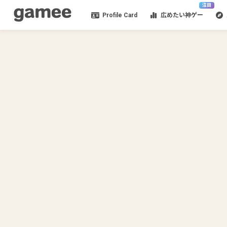
注目
Profile Card
広めたい神ゲー