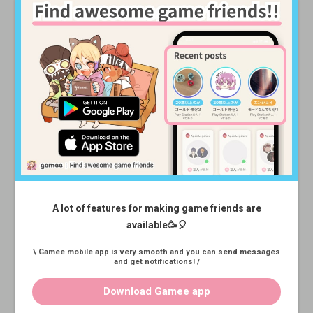
\ 固定フレンドを探している人は
A lot of features for making game friends are
Gameeのアプリ版をチェック🥳 /
available🥳🎈
\ Gamee mobile app is very smooth and you can send messages
and get notifications! /
Download Gamee app