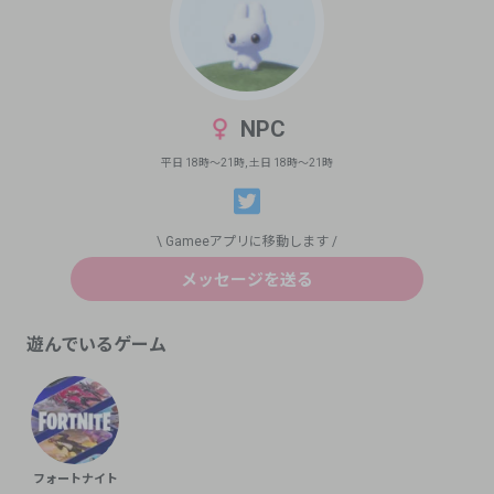
NPC
平日
18
時〜
21
時, 土日
18
時〜
21
時
\ Gameeアプリに移動します /
メッセージを送る
遊んでいるゲーム
フォートナイト