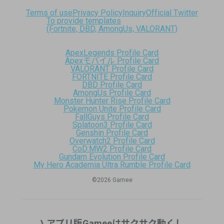
Terms of use
Privacy Policy
Inquiry
Official Twitter
To provide templates
(Fortnite, DBD, AmongUs, VALORANT)
ApexLegends Profile Card
Apexモバイル Profile Card
VALORANT Profile Card
FORTNITE Profile Card
DBD Profile Card
AmongUs Profile Card
Monster Hunter Rise Profile Card
Pokemon Unite Profile Card
FallGuys Profile Card
Splatoon3 Profile Card
Genshin Profile Card
Overwatch2 Profile Card
CoD:MW2 Profile Card
Gundam Evolution Profile Card
My Hero Academia Ultra Rumble Profile Card
©︎2026 Gamee
\ アプリ版Gameeはサクサク動くし