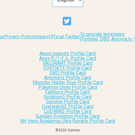
To provide templates
se
Privacy Policy
Inquiry
Official Twitter
(Fortnite, DBD, AmongUs
ApexLegends Profile Card
Apexモバイル Profile Card
VALORANT Profile Card
FORTNITE Profile Card
DBD Profile Card
AmongUs Profile Card
Monster Hunter Rise Profile Card
Pokemon Unite Profile Card
FallGuys Profile Card
Splatoon3 Profile Card
Genshin Profile Card
Overwatch2 Profile Card
CoD:MW2 Profile Card
Gundam Evolution Profile Card
My Hero Academia Ultra Rumble Profile Card
©︎2026 Gamee