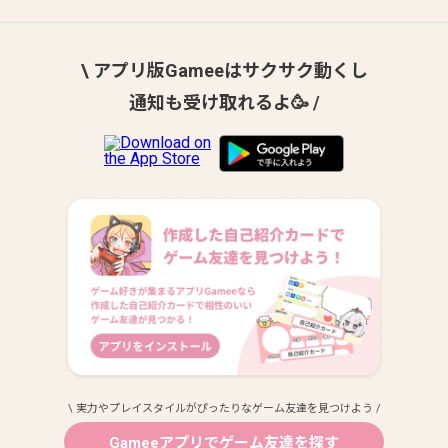
\ アプリ版Gameeはサクサク動くし
通知も受け取れるよ🥳 /
\ 実力やプレイスタイルがぴったりなゲーム友達を見つけよう /
Gameeアプリでゲーム友達を探す