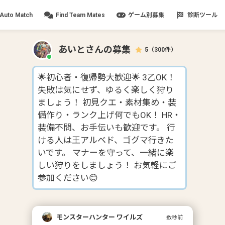
Auto Match
Find Team Mates
ゲーム別募集
診断ツール
あいと
さんの募集
5
（
300
件）
🌟初心者・復帰勢大歓迎🌟 3乙OK！
失敗は気にせず、ゆるく楽しく狩り
ましょう！ 初見クエ・素材集め・装
備作り・ランク上げ何でもOK！ HR・
装備不問、お手伝いも歓迎です。 行
ける人は王アルベド、ゴグマ行きた
いです。 マナーを守って、一緒に楽
しい狩りをしましょう！ お気軽にご
参加ください😊
モンスターハンター ワイルズ
数秒前