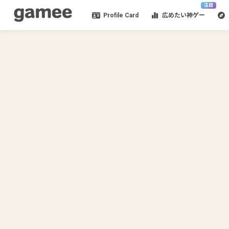
注目
Profile Card
広めたい神ゲー