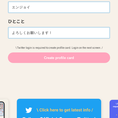
ひとこと
\ Twitter login is required to create profile card. Login on the next screen. /