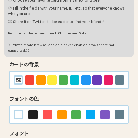
① Choose your favorite card from a variety of types!
② Fill in the fields with your name, ID...etc. so that everyone knows
who you are!
③ Share it on Twitter! It'll be easier to find your friends!
Recommended environment: Chrome and Safari.
※Private mode browser and ad blocker enabled browser are not
supported.😢
カードの背景
フォントの色
フォント