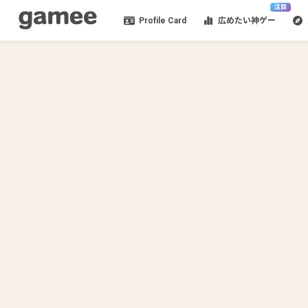
注目
Profile Card
広めたい神ゲー