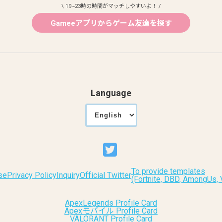
\ 19~23時の時間がマッチしやすいよ！ /
Gameeアプリからゲーム友達を探す
Language
To provide templates
se
Privacy Policy
Inquiry
Official Twitter
(Fortnite, DBD, AmongUs
ApexLegends Profile Card
Apexモバイル Profile Card
VALORANT Profile Card