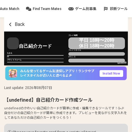
Auto Match
Find Team Mates
ゲーム別募集
診断ツール
Back
プレイ時間
平日 18時〜20時
休日 18時〜20時
自己紹介カード
プレイスタイル
なまえ
ID
ひとこと
プラットフォーム
みんな使ってるゲーム友達探しアプリ！ランクやプ
Install Now
レイスタイルが近い人と遊べるよ🎉
Last update
:
2026年08月07日
【undefined】自己紹介カード作成ツール
undefinedのかわいい自己紹介カードが簡単に作成・編集できるツールです！🥳🎉
自分だけの自己紹介カードが簡単に作成できます。プレビューを見ながら文字入れを
してあなただけの自己紹介カードをつくろう！