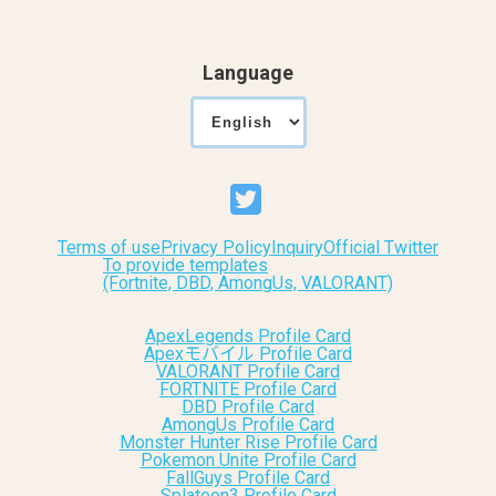
Language
Terms of use
Privacy Policy
Inquiry
Official Twitter
To provide templates
(Fortnite, DBD, AmongUs, VALORANT)
ApexLegends Profile Card
Apexモバイル Profile Card
VALORANT Profile Card
FORTNITE Profile Card
DBD Profile Card
AmongUs Profile Card
Monster Hunter Rise Profile Card
Pokemon Unite Profile Card
FallGuys Profile Card
Splatoon3 Profile Card