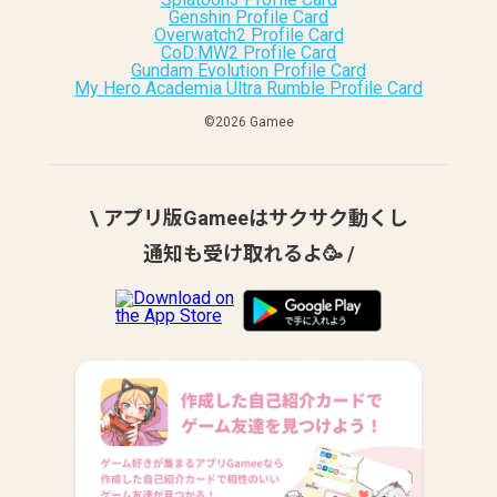
Genshin Profile Card
Overwatch2 Profile Card
CoD:MW2 Profile Card
Gundam Evolution Profile Card
My Hero Academia Ultra Rumble Profile Card
©︎2026 Gamee
\ アプリ版Gameeはサクサク動くし
通知も受け取れるよ🥳 /