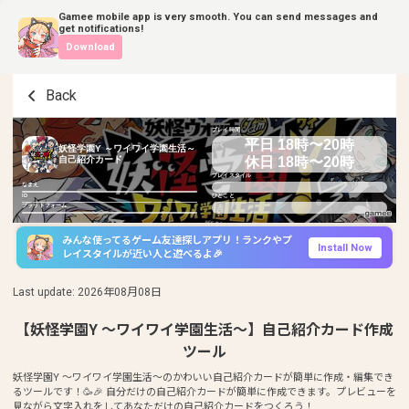
Gamee mobile app is very smooth. You can send messages and
get notifications!
Download
Back
プレイ時間
平日 18時〜20時
妖怪学園Y ～ワイワイ学園生活～
休日 18時〜20時
自己紹介カード
プレイスタイル
なまえ
ID
ひとこと
プラットフォーム
みんな使ってるゲーム友達探しアプリ！ランクやプ
Install Now
レイスタイルが近い人と遊べるよ🎉
Last update
:
2026年08月08日
【妖怪学園Y ～ワイワイ学園生活～】自己紹介カード作成
ツール
妖怪学園Y ～ワイワイ学園生活～のかわいい自己紹介カードが簡単に作成・編集でき
るツールです！🥳🎉 自分だけの自己紹介カードが簡単に作成できます。プレビューを
見ながら文字入れをしてあなただけの自己紹介カードをつくろう！