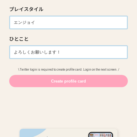
プレイスタイル
ひとこと
\ Twitter login is required to create profile card. Login on the next screen. /