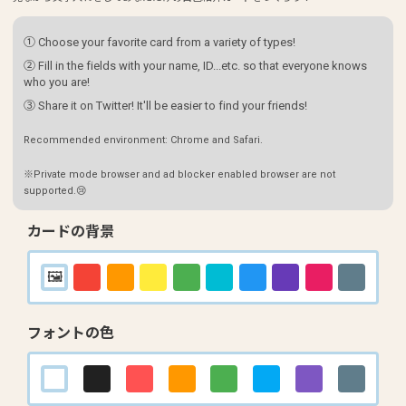
① Choose your favorite card from a variety of types!
② Fill in the fields with your name, ID...etc. so that everyone knows
who you are!
③ Share it on Twitter! It'll be easier to find your friends!
Recommended environment: Chrome and Safari.
※Private mode browser and ad blocker enabled browser are not
supported.😢
カードの背景
フォントの色