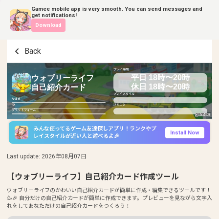
Gamee mobile app is very smooth. You can send messages and
get notifications!
Download
Back
プレイ時間
平日 18時〜20時
ウォブリーライフ
休日 18時〜20時
自己紹介カード
プレイスタイル
なまえ
ID
ひとこと
プラットフォーム
みんな使ってるゲーム友達探しアプリ！ランクやプ
Install Now
レイスタイルが近い人と遊べるよ🎉
Last update
:
2026年08月07日
【ウォブリーライフ】自己紹介カード作成ツール
ウォブリーライフのかわいい自己紹介カードが簡単に作成・編集できるツールです！
🥳🎉 自分だけの自己紹介カードが簡単に作成できます。プレビューを見ながら文字入
れをしてあなただけの自己紹介カードをつくろう！