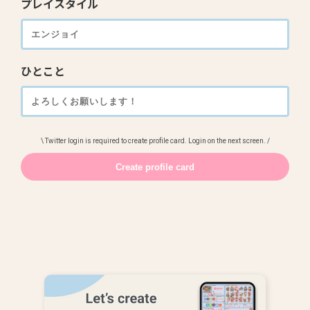
プレイスタイル
ひとこと
\ Twitter login is required to create profile card. Login on the next screen. /