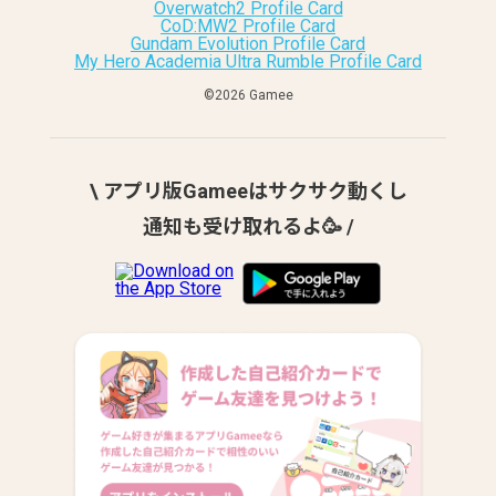
Overwatch2 Profile Card
CoD:MW2 Profile Card
Gundam Evolution Profile Card
My Hero Academia Ultra Rumble Profile Card
©︎2026 Gamee
\ アプリ版Gameeはサクサク動くし
通知も受け取れるよ🥳 /