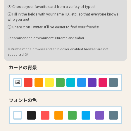
① Choose your favorite card from a variety of types!
② Fill in the fields with your name, ID...etc. so that everyone knows
who you are!
③ Share it on Twitter! It'll be easier to find your friends!
Recommended environment: Chrome and Safari.
※Private mode browser and ad blocker enabled browser are not
supported.😢
カードの背景
フォントの色