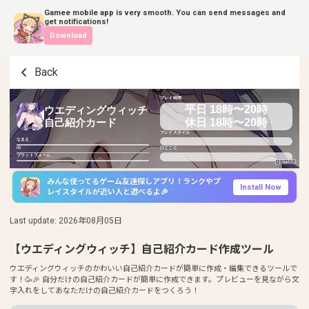
Gamee mobile app is very smooth. You can send messages and
get notifications!
Download
Back
プレイ時間
平日 18時〜20時
ウエディングウィッチ
休日 18時〜20時
自己紹介カード
プレイスタイル
なまえ
ID
ひとこと
プラットフォーム
みんな使ってるゲーム友達探しアプリ！ランクやプ
Install Now
レイスタイルが近い人と遊べるよ🎉
Last update
:
2026年08月05日
【ウエディングウィッチ】自己紹介カード作成ツール
ウエディングウィッチのかわいい自己紹介カードが簡単に作成・編集できるツールで
す！🥳🎉 自分だけの自己紹介カードが簡単に作成できます。プレビューを見ながら文
字入れをしてあなただけの自己紹介カードをつくろう！