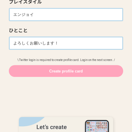
プレイスタイル
ひとこと
\ Twitter login is required to create profile card. Login on the next screen. /