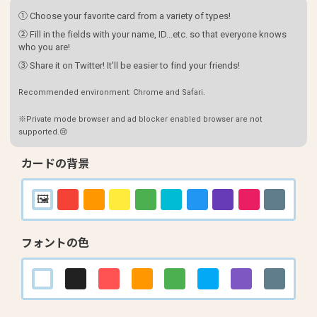
① Choose your favorite card from a variety of types!
② Fill in the fields with your name, ID...etc. so that everyone knows
who you are!
③ Share it on Twitter! It'll be easier to find your friends!
Recommended environment: Chrome and Safari.
※Private mode browser and ad blocker enabled browser are not
supported.😢
カードの背景
フォントの色