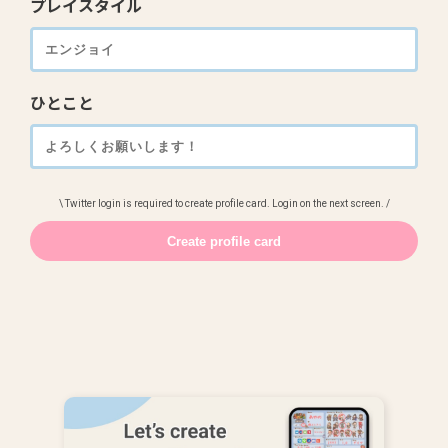
プレイスタイル
ひとこと
\ Twitter login is required to create profile card. Login on the next screen. /