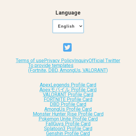
Language
Terms of use
Privacy Policy
Inquiry
Official Twitter
To provide templates
(Fortnite, DBD, AmongUs, VALORANT)
ApexLegends Profile Card
Apexモバイル Profile Card
VALORANT Profile Card
FORTNITE Profile Card
DBD Profile Card
AmongUs Profile Card
Monster Hunter Rise Profile Card
Pokemon Unite Profile Card
FallGuys Profile Card
Splatoon3 Profile Card
Genshin Profile Card