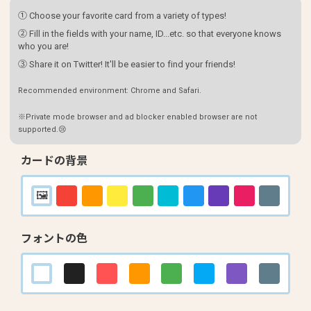
① Choose your favorite card from a variety of types!
② Fill in the fields with your name, ID...etc. so that everyone knows
who you are!
③ Share it on Twitter! It'll be easier to find your friends!
Recommended environment: Chrome and Safari.
※Private mode browser and ad blocker enabled browser are not
supported.😢
カードの背景
フォントの色