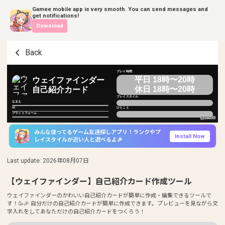
Gamee mobile app is very smooth. You can send messages and
get notifications!
Download
Back
プレイ時間
平日 18時〜20時
ウェイファインダー
休日 18時〜20時
自己紹介カード
プレイスタイル
なまえ
ID
ひとこと
プラットフォーム
みんな使ってるゲーム友達探しアプリ！ランクやプ
Install Now
レイスタイルが近い人と遊べるよ🎉
Last update
:
2026年08月07日
【ウェイファインダー】自己紹介カード作成ツール
ウェイファインダーのかわいい自己紹介カードが簡単に作成・編集できるツールで
す！🥳🎉 自分だけの自己紹介カードが簡単に作成できます。プレビューを見ながら文
字入れをしてあなただけの自己紹介カードをつくろう！