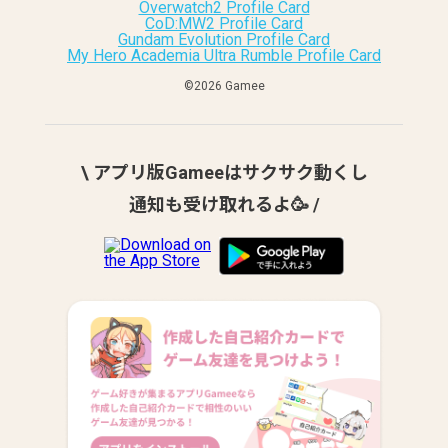
Overwatch2 Profile Card
CoD:MW2 Profile Card
Gundam Evolution Profile Card
My Hero Academia Ultra Rumble Profile Card
©︎2026 Gamee
\ アプリ版Gameeはサクサク動くし
通知も受け取れるよ🥳 /