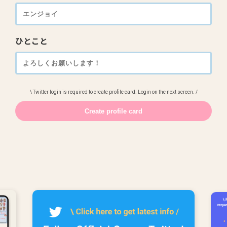
ひとこと
\ Twitter login is required to create profile card. Login on the next screen. /