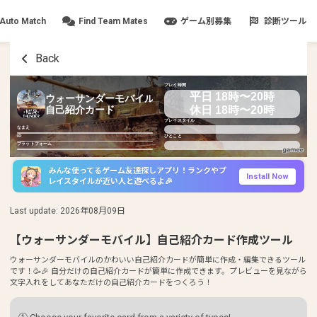
Auto Match
Find Team Mates
ゲーム別募集
診断ツール
Back
プレイ時間
平日 18時〜20時
ウォーサンダーモバイル
休日 18時〜20時
自己紹介カード
プレイスタイル
なまえ
ID
ひとこと
プラットフォーム
みんな使ってるゲーム友達探しアプリ！ランクやプ
Install Now
レイスタイルが近い人と遊べるよ🎉
Last update
:
2026年08月09日
【ウォーサンダーモバイル】自己紹介カード作成ツール
ウォーサンダーモバイルのかわいい自己紹介カードが簡単に作成・編集できるツール
です！🥳🎉 自分だけの自己紹介カードが簡単に作成できます。プレビューを見ながら
文字入れをしてあなただけの自己紹介カードをつくろう！