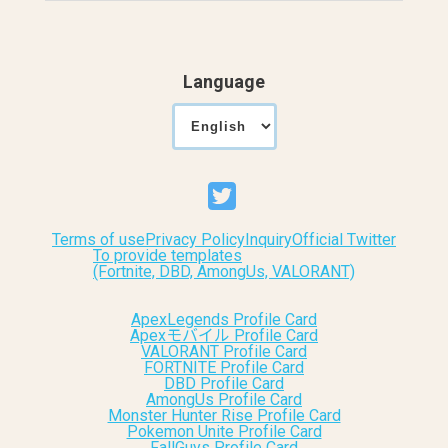
Language
Terms of use
Privacy Policy
Inquiry
Official Twitter
To provide templates
(Fortnite, DBD, AmongUs, VALORANT)
ApexLegends Profile Card
Apexモバイル Profile Card
VALORANT Profile Card
FORTNITE Profile Card
DBD Profile Card
AmongUs Profile Card
Monster Hunter Rise Profile Card
Pokemon Unite Profile Card
FallGuys Profile Card