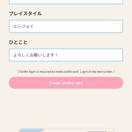
プレイスタイル
ひとこと
\ Twitter login is required to create profile card. Login on the next screen. /