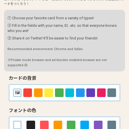
ードをつくろう！
① Choose your favorite card from a variety of types!
② Fill in the fields with your name, ID...etc. so that everyone knows
who you are!
③ Share it on Twitter! It'll be easier to find your friends!
Recommended environment: Chrome and Safari.
※Private mode browser and ad blocker enabled browser are not
supported.😢
カードの背景
フォントの色