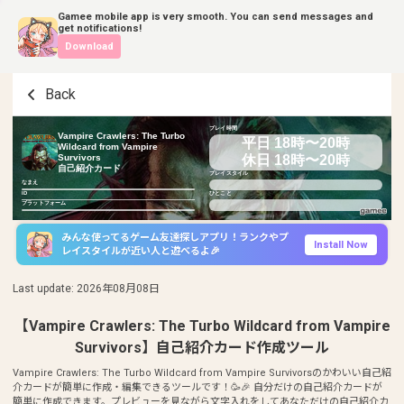
Gamee mobile app is very smooth. You can send messages and
get notifications!
Download
Back
プレイ時間
Vampire Crawlers: The Turbo
平日 18時〜20時
Wildcard from Vampire
休日 18時〜20時
Survivors
自己紹介カード
プレイスタイル
なまえ
ID
ひとこと
プラットフォーム
みんな使ってるゲーム友達探しアプリ！ランクやプ
Install Now
レイスタイルが近い人と遊べるよ🎉
Last update
:
2026年08月08日
【Vampire Crawlers: The Turbo Wildcard from Vampire
Survivors】自己紹介カード作成ツール
Vampire Crawlers: The Turbo Wildcard from Vampire Survivorsのかわいい自己紹
介カードが簡単に作成・編集できるツールです！🥳🎉 自分だけの自己紹介カードが
簡単に作成できます。プレビューを見ながら文字入れをしてあなただけの自己紹介カ