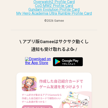
Overwatch2 Profile Card
CoD:MW2 Profile Card
Gundam Evolution Profile Card
My Hero Academia Ultra Rumble Profile Card
©︎2026 Gamee
\ アプリ版Gameeはサクサク動くし
通知も受け取れるよ🥳 /