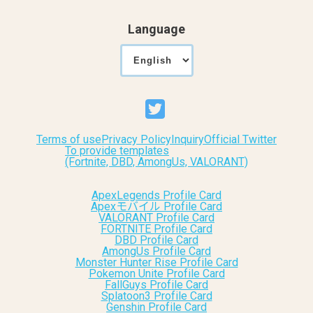
Language
Terms of use
Privacy Policy
Inquiry
Official Twitter
To provide templates
(Fortnite, DBD, AmongUs, VALORANT)
ApexLegends Profile Card
Apexモバイル Profile Card
VALORANT Profile Card
FORTNITE Profile Card
DBD Profile Card
AmongUs Profile Card
Monster Hunter Rise Profile Card
Pokemon Unite Profile Card
FallGuys Profile Card
Splatoon3 Profile Card
Genshin Profile Card