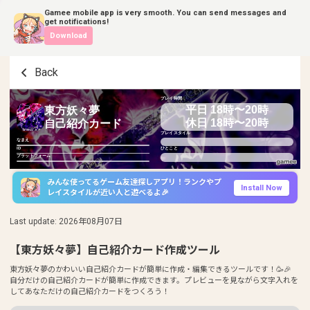
Gamee mobile app is very smooth. You can send messages and
get notifications!
Download
Back
プレイ時間
平日 18時〜20時
東方妖々夢
休日 18時〜20時
自己紹介カード
プレイスタイル
なまえ
ID
ひとこと
プラットフォーム
みんな使ってるゲーム友達探しアプリ！ランクやプ
Install Now
レイスタイルが近い人と遊べるよ🎉
Last update
:
2026年08月07日
【東方妖々夢】自己紹介カード作成ツール
東方妖々夢のかわいい自己紹介カードが簡単に作成・編集できるツールです！🥳🎉
自分だけの自己紹介カードが簡単に作成できます。プレビューを見ながら文字入れを
してあなただけの自己紹介カードをつくろう！