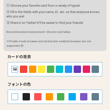
① Choose your favorite card from a variety of types!
② Fill in the fields with your name, ID...etc. so that everyone knows
who you are!
③ Share it on Twitter! It'll be easier to find your friends!
Recommended environment: Chrome and Safari.
※Private mode browser and ad blocker enabled browser are not
supported.😢
カードの背景
フォントの色