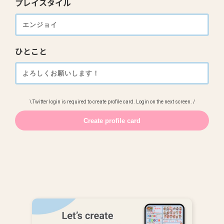
プレイスタイル
ひとこと
\ Twitter login is required to create profile card. Login on the next screen. /