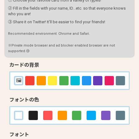
① Choose your favorite card from a variety of types!
② Fill in the fields with your name, ID...etc. so that everyone knows
who you are!
③ Share it on Twitter! It'll be easier to find your friends!
Recommended environment: Chrome and Safari.
※Private mode browser and ad blocker enabled browser are not
supported.😢
カードの背景
フォントの色
フォント