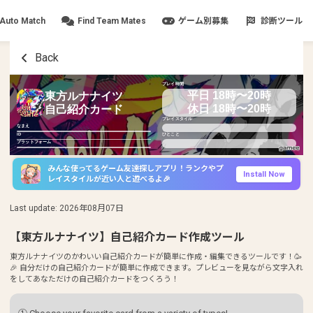
Auto Match
Find Team Mates
ゲーム別募集
診断ツール
Back
プレイ時間
平日 18時〜20時
東方ルナナイツ
休日 18時〜20時
自己紹介カード
プレイスタイル
なまえ
ID
ひとこと
プラットフォーム
みんな使ってるゲーム友達探しアプリ！ランクやプ
Install Now
レイスタイルが近い人と遊べるよ🎉
Last update
:
2026年08月07日
【東方ルナナイツ】自己紹介カード作成ツール
東方ルナナイツのかわいい自己紹介カードが簡単に作成・編集できるツールです！🥳
🎉 自分だけの自己紹介カードが簡単に作成できます。プレビューを見ながら文字入れ
をしてあなただけの自己紹介カードをつくろう！