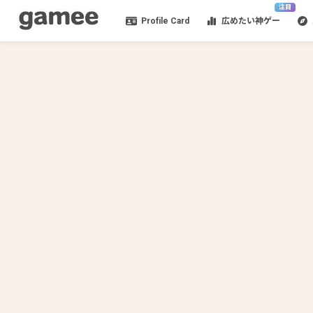
注目
Profile Card
広めたい神ゲー