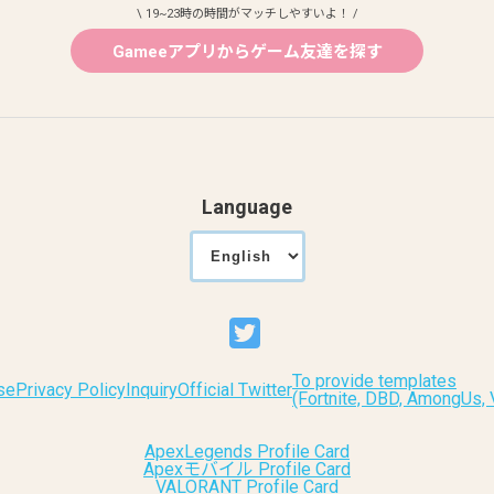
\ 19~23時の時間がマッチしやすいよ！ /
Gameeアプリからゲーム友達を探す
Language
To provide templates
se
Privacy Policy
Inquiry
Official Twitter
(Fortnite, DBD, AmongUs
ApexLegends Profile Card
Apexモバイル Profile Card
VALORANT Profile Card