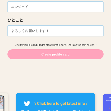
ひとこと
\ Twitter login is required to create profile card. Login on the next screen. /