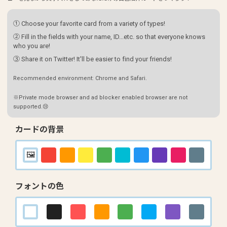
① Choose your favorite card from a variety of types!
② Fill in the fields with your name, ID...etc. so that everyone knows
who you are!
③ Share it on Twitter! It'll be easier to find your friends!
Recommended environment: Chrome and Safari.
※Private mode browser and ad blocker enabled browser are not
supported.😢
カードの背景
フォントの色