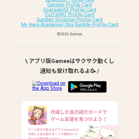
Genshin Profile Card
Overwatch2 Profile Card
CoD:MW2 Profile Card
Gundam Evolution Profile Card
My Hero Academia Ultra Rumble Profile Card
©︎2026 Gamee
\ アプリ版Gameeはサクサク動くし
通知も受け取れるよ🥳 /