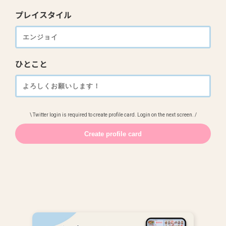
プレイスタイル
ひとこと
\ Twitter login is required to create profile card. Login on the next screen. /