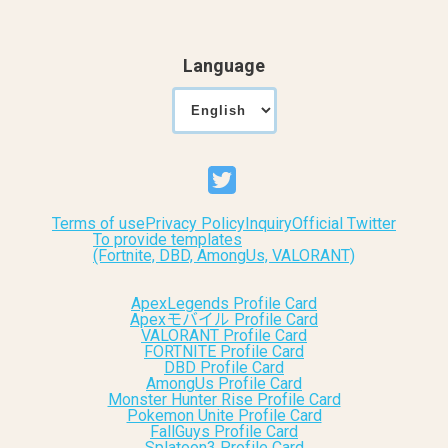
Language
Terms of use
Privacy Policy
Inquiry
Official Twitter
To provide templates
(Fortnite, DBD, AmongUs, VALORANT)
ApexLegends Profile Card
Apexモバイル Profile Card
VALORANT Profile Card
FORTNITE Profile Card
DBD Profile Card
AmongUs Profile Card
Monster Hunter Rise Profile Card
Pokemon Unite Profile Card
FallGuys Profile Card
Splatoon3 Profile Card