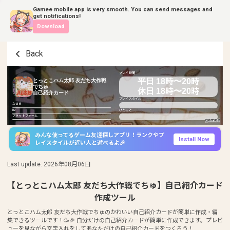
Gamee mobile app is very smooth. You can send messages and
get notifications!
Download
Back
プレイ時間
平日 18時〜20時
とっとこハム太郎 友だち大作戦
でちゅ
休日 18時〜20時
自己紹介カード
プレイスタイル
なまえ
ID
ひとこと
プラットフォーム
みんな使ってるゲーム友達探しアプリ！ランクやプ
Install Now
レイスタイルが近い人と遊べるよ🎉
Last update
:
2026年08月06日
【とっとこハム太郎 友だち大作戦でちゅ】自己紹介カード
作成ツール
とっとこハム太郎 友だち大作戦でちゅのかわいい自己紹介カードが簡単に作成・編
集できるツールです！🥳🎉 自分だけの自己紹介カードが簡単に作成できます。プレビ
ューを見ながら文字入れをしてあなただけの自己紹介カードをつくろう！