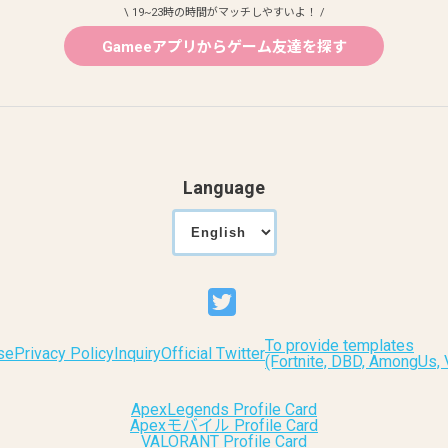
\ 19~23時の時間がマッチしやすいよ！ /
Gameeアプリからゲーム友達を探す
Language
To provide templates
se
Privacy Policy
Inquiry
Official Twitter
(Fortnite, DBD, AmongUs
ApexLegends Profile Card
Apexモバイル Profile Card
VALORANT Profile Card