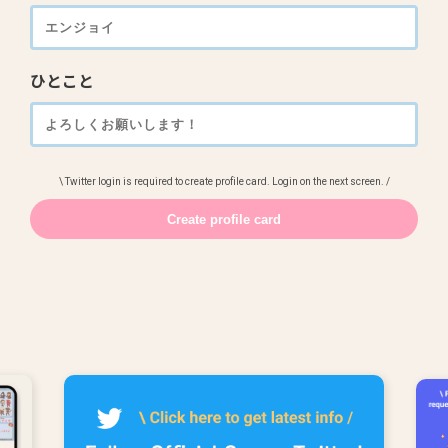
ひとこと
\ Twitter login is required to create profile card. Login on the next screen. /