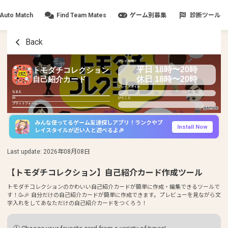
Auto Match
Find Team Mates
ゲーム別募集
診断ツール
Back
プレイ時間
平日 18時〜20時
トモダチコレクション
休日 18時〜20時
自己紹介カード
プレイスタイル
なまえ
ID
ひとこと
プラットフォーム
みんな使ってるゲーム友達探しアプリ！ランクやプ
Install Now
レイスタイルが近い人と遊べるよ🎉
Last update
:
2026年08月08日
【トモダチコレクション】自己紹介カード作成ツール
トモダチコレクションのかわいい自己紹介カードが簡単に作成・編集できるツールで
す！🥳🎉 自分だけの自己紹介カードが簡単に作成できます。プレビューを見ながら文
字入れをしてあなただけの自己紹介カードをつくろう！