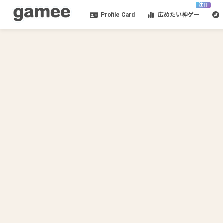
注目
Profile Card
広めたい神ゲー