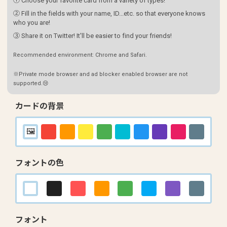
① Choose your favorite card from a variety of types!
② Fill in the fields with your name, ID...etc. so that everyone knows
who you are!
③ Share it on Twitter! It'll be easier to find your friends!
Recommended environment: Chrome and Safari.
※Private mode browser and ad blocker enabled browser are not
supported.😢
カードの背景
フォントの色
フォント