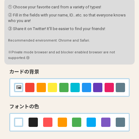
① Choose your favorite card from a variety of types!
② Fill in the fields with your name, ID...etc. so that everyone knows
who you are!
③ Share it on Twitter! It'll be easier to find your friends!
Recommended environment: Chrome and Safari.
※Private mode browser and ad blocker enabled browser are not
supported.😢
カードの背景
フォントの色