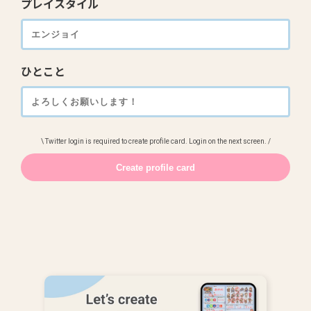
プレイスタイル
ひとこと
\ Twitter login is required to create profile card. Login on the next screen. /