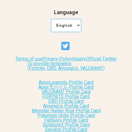
Language
Terms of use
Privacy Policy
Inquiry
Official Twitter
To provide templates
(Fortnite, DBD, AmongUs, VALORANT)
ApexLegends Profile Card
Apexモバイル Profile Card
VALORANT Profile Card
FORTNITE Profile Card
DBD Profile Card
AmongUs Profile Card
Monster Hunter Rise Profile Card
Pokemon Unite Profile Card
FallGuys Profile Card
Splatoon3 Profile Card
Genshin Profile Card