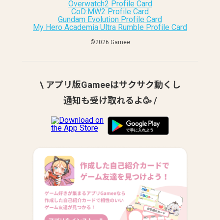
Overwatch2 Profile Card
CoD:MW2 Profile Card
Gundam Evolution Profile Card
My Hero Academia Ultra Rumble Profile Card
©︎2026 Gamee
\ アプリ版Gameeはサクサク動くし
通知も受け取れるよ🥳 /