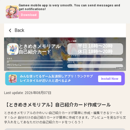
Gamee mobile app is very smooth. You can send messages and
get notifications!
Download
Back
プレイ時間
平日 18時〜20時
ときめきメモリアル
休日 18時〜20時
自己紹介カード
プレイスタイル
なまえ
ID
ひとこと
プラットフォーム
みんな使ってるゲーム友達探しアプリ！ランクやプ
Install Now
レイスタイルが近い人と遊べるよ🎉
Last update
:
2026年08月07日
【ときめきメモリアル】自己紹介カード作成ツール
ときめきメモリアルのかわいい自己紹介カードが簡単に作成・編集できるツールで
す！🥳🎉 自分だけの自己紹介カードが簡単に作成できます。プレビューを見ながら文
字入れをしてあなただけの自己紹介カードをつくろう！