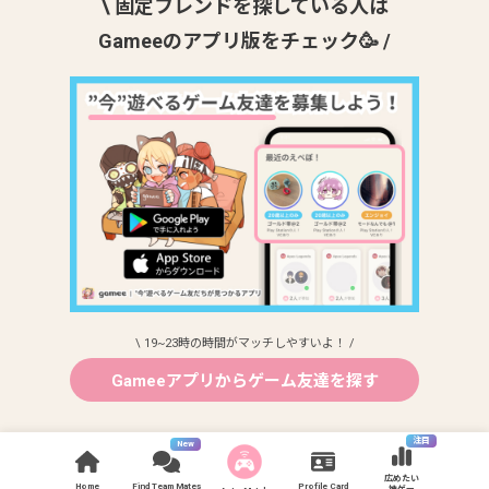
\ 固定フレンドを探している人は
Gameeのアプリ版をチェック🥳 /
\ 19~23時の時間がマッチしやすいよ！ /
Gameeアプリからゲーム友達を探す
注目
New
広めたい
Home
Find Team Mates
Profile Card