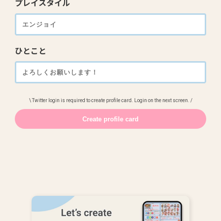
プレイスタイル
ひとこと
\ Twitter login is required to create profile card. Login on the next screen. /