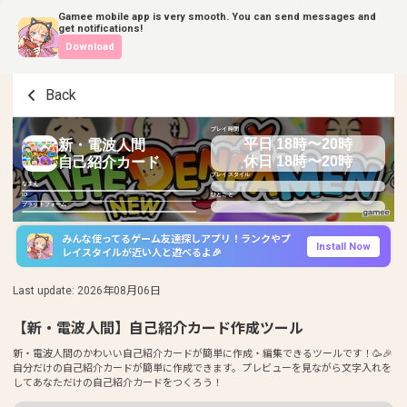
Gamee mobile app is very smooth. You can send messages and
get notifications!
Download
Back
プレイ時間
平日 18時〜20時
新・電波人間
休日 18時〜20時
自己紹介カード
プレイスタイル
なまえ
ID
ひとこと
プラットフォーム
みんな使ってるゲーム友達探しアプリ！ランクやプ
Install Now
レイスタイルが近い人と遊べるよ🎉
Last update
:
2026年08月06日
【新・電波人間】自己紹介カード作成ツール
新・電波人間のかわいい自己紹介カードが簡単に作成・編集できるツールです！🥳🎉
自分だけの自己紹介カードが簡単に作成できます。プレビューを見ながら文字入れを
してあなただけの自己紹介カードをつくろう！