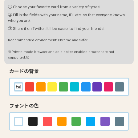
① Choose your favorite card from a variety of types!
② Fill in the fields with your name, ID...etc. so that everyone knows
who you are!
③ Share it on Twitter! It'll be easier to find your friends!
Recommended environment: Chrome and Safari.
※Private mode browser and ad blocker enabled browser are not
supported.😢
カードの背景
フォントの色