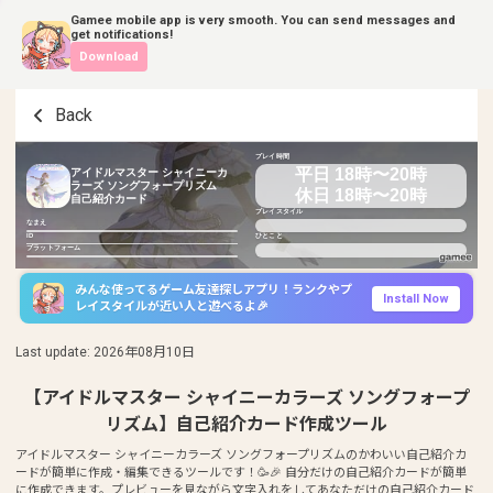
Gamee mobile app is very smooth. You can send messages and
get notifications!
Download
Back
プレイ時間
平日 18時〜20時
アイドルマスター シャイニーカ
ラーズ ソングフォープリズム
休日 18時〜20時
自己紹介カード
プレイスタイル
なまえ
ID
ひとこと
プラットフォーム
みんな使ってるゲーム友達探しアプリ！ランクやプ
Install Now
レイスタイルが近い人と遊べるよ🎉
Last update
:
2026年08月10日
【アイドルマスター シャイニーカラーズ ソングフォープ
リズム】自己紹介カード作成ツール
アイドルマスター シャイニーカラーズ ソングフォープリズムのかわいい自己紹介カ
ードが簡単に作成・編集できるツールです！🥳🎉 自分だけの自己紹介カードが簡単
に作成できます。プレビューを見ながら文字入れをしてあなただけの自己紹介カード