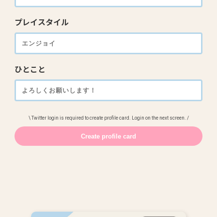
プレイスタイル
ひとこと
\ Twitter login is required to create profile card. Login on the next screen. /