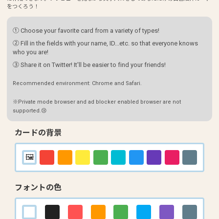
をつくろう！
① Choose your favorite card from a variety of types!
② Fill in the fields with your name, ID...etc. so that everyone knows
who you are!
③ Share it on Twitter! It'll be easier to find your friends!
Recommended environment: Chrome and Safari.
※Private mode browser and ad blocker enabled browser are not
supported.😢
カードの背景
フォントの色