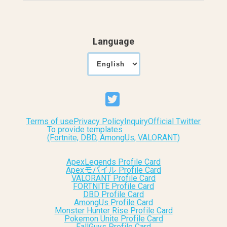
Language
Terms of use
Privacy Policy
Inquiry
Official Twitter
To provide templates
(Fortnite, DBD, AmongUs, VALORANT)
ApexLegends Profile Card
Apexモバイル Profile Card
VALORANT Profile Card
FORTNITE Profile Card
DBD Profile Card
AmongUs Profile Card
Monster Hunter Rise Profile Card
Pokemon Unite Profile Card
FallGuys Profile Card