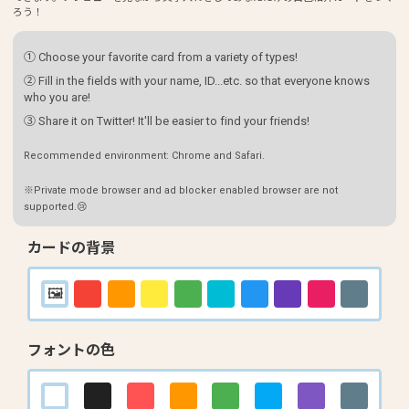
ろう！
① Choose your favorite card from a variety of types!
② Fill in the fields with your name, ID...etc. so that everyone knows
who you are!
③ Share it on Twitter! It'll be easier to find your friends!
Recommended environment: Chrome and Safari.
※Private mode browser and ad blocker enabled browser are not
supported.😢
カードの背景
フォントの色