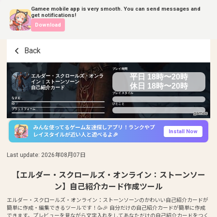
Gamee mobile app is very smooth. You can send messages and
get notifications!
Download
Back
プレイ時間
平日 18時〜20時
エルダー・スクロールズ・オンラ
イン：ストーンソーン
休日 18時〜20時
自己紹介カード
プレイスタイル
なまえ
ID
ひとこと
プラットフォーム
みんな使ってるゲーム友達探しアプリ！ランクやプ
Install Now
レイスタイルが近い人と遊べるよ🎉
Last update
:
2026年08月07日
【エルダー・スクロールズ・オンライン：ストーンソー
ン】自己紹介カード作成ツール
エルダー・スクロールズ・オンライン：ストーンソーンのかわいい自己紹介カードが
簡単に作成・編集できるツールです！🥳🎉 自分だけの自己紹介カードが簡単に作成
できます。プレビューを見ながら文字入れをしてあなただけの自己紹介カードをつく