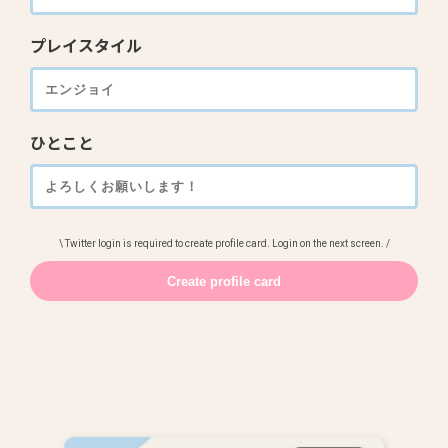
プレイスタイル
ひとこと
\ Twitter login is required to create profile card. Login on the next screen. /