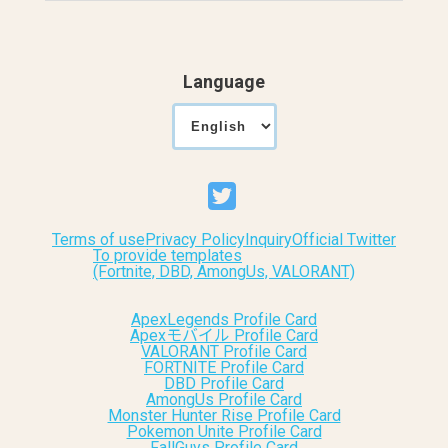
Language
Terms of use
Privacy Policy
Inquiry
Official Twitter
To provide templates
(Fortnite, DBD, AmongUs, VALORANT)
ApexLegends Profile Card
Apexモバイル Profile Card
VALORANT Profile Card
FORTNITE Profile Card
DBD Profile Card
AmongUs Profile Card
Monster Hunter Rise Profile Card
Pokemon Unite Profile Card
FallGuys Profile Card