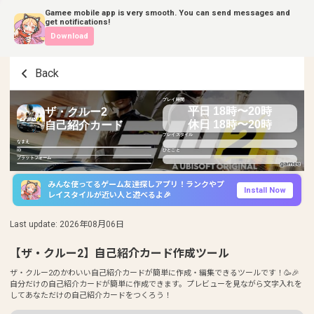
Gamee mobile app is very smooth. You can send messages and
get notifications!
Download
Back
プレイ時間
平日 18時〜20時
ザ・クルー2
休日 18時〜20時
自己紹介カード
プレイスタイル
なまえ
ID
ひとこと
プラットフォーム
みんな使ってるゲーム友達探しアプリ！ランクやプ
Install Now
レイスタイルが近い人と遊べるよ🎉
Last update
:
2026年08月06日
【ザ・クルー2】自己紹介カード作成ツール
ザ・クルー2のかわいい自己紹介カードが簡単に作成・編集できるツールです！🥳🎉
自分だけの自己紹介カードが簡単に作成できます。プレビューを見ながら文字入れを
してあなただけの自己紹介カードをつくろう！