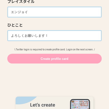
プレイスタイル
ひとこと
\ Twitter login is required to create profile card. Login on the next screen. /