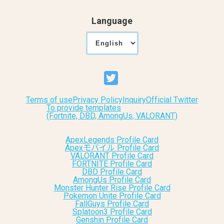
Language
Terms of use
Privacy Policy
Inquiry
Official Twitter
To provide templates
(Fortnite, DBD, AmongUs, VALORANT)
ApexLegends Profile Card
Apexモバイル Profile Card
VALORANT Profile Card
FORTNITE Profile Card
DBD Profile Card
AmongUs Profile Card
Monster Hunter Rise Profile Card
Pokemon Unite Profile Card
FallGuys Profile Card
Splatoon3 Profile Card
Genshin Profile Card