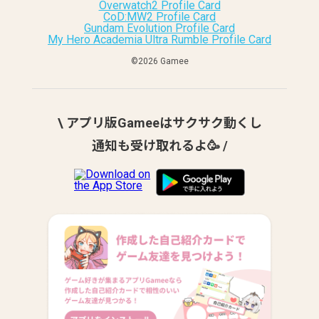
Overwatch2 Profile Card
CoD:MW2 Profile Card
Gundam Evolution Profile Card
My Hero Academia Ultra Rumble Profile Card
©︎2026 Gamee
\ アプリ版Gameeはサクサク動くし
通知も受け取れるよ🥳 /