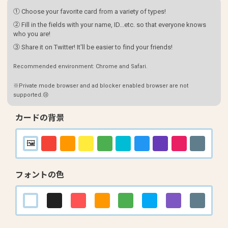
① Choose your favorite card from a variety of types!
② Fill in the fields with your name, ID...etc. so that everyone knows
who you are!
③ Share it on Twitter! It'll be easier to find your friends!
Recommended environment: Chrome and Safari.
※Private mode browser and ad blocker enabled browser are not
supported.😢
カードの背景
フォントの色