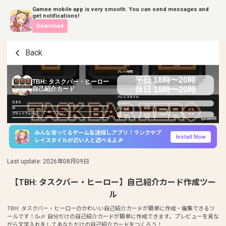
Gamee mobile app is very smooth. You can send messages and
get notifications!
Download
Back
プレイ時間
平日 18時〜20時
TBH: タスクバー・ヒーロー
休日 18時〜20時
自己紹介カード
プレイスタイル
なまえ
ID
ひとこと
プラットフォーム
みんな使ってるゲーム友達探しアプリ！ランクやプ
Install Now
レイスタイルが近い人と遊べるよ🎉
Last update
:
2026年08月09日
【TBH: タスクバー・ヒーロー】自己紹介カード作成ツー
ル
TBH: タスクバー・ヒーローのかわいい自己紹介カードが簡単に作成・編集できるツ
ールです！🥳🎉 自分だけの自己紹介カードが簡単に作成できます。プレビューを見な
がら文字入れをしてあなただけの自己紹介カードをつくろう！