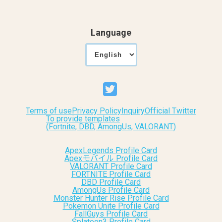
Language
Terms of use
Privacy Policy
Inquiry
Official Twitter
To provide templates
(Fortnite, DBD, AmongUs, VALORANT)
ApexLegends Profile Card
Apexモバイル Profile Card
VALORANT Profile Card
FORTNITE Profile Card
DBD Profile Card
AmongUs Profile Card
Monster Hunter Rise Profile Card
Pokemon Unite Profile Card
FallGuys Profile Card
Splatoon3 Profile Card