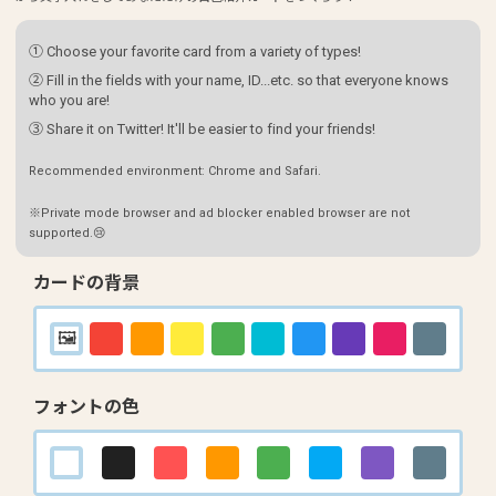
① Choose your favorite card from a variety of types!
② Fill in the fields with your name, ID...etc. so that everyone knows
who you are!
③ Share it on Twitter! It'll be easier to find your friends!
Recommended environment: Chrome and Safari.
※Private mode browser and ad blocker enabled browser are not
supported.😢
カードの背景
フォントの色