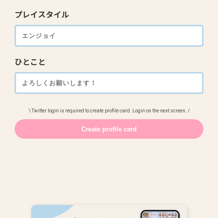
プレイスタイル
ひとこと
\ Twitter login is required to create profile card. Login on the next screen. /