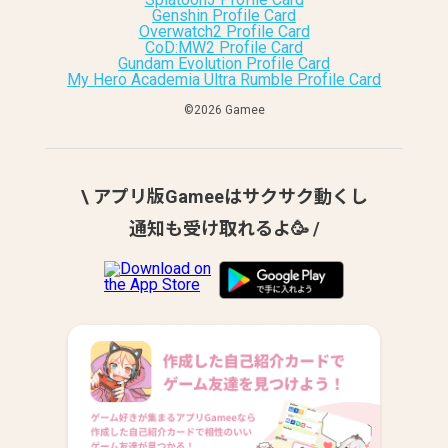
Genshin Profile Card
Overwatch2 Profile Card
CoD:MW2 Profile Card
Gundam Evolution Profile Card
My Hero Academia Ultra Rumble Profile Card
©︎2026 Gamee
\ アプリ版Gameeはサクサク動くし
通知も受け取れるよ🥳 /