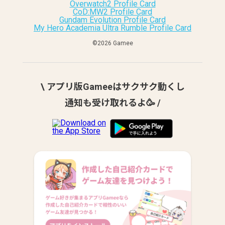
Overwatch2 Profile Card
CoD:MW2 Profile Card
Gundam Evolution Profile Card
My Hero Academia Ultra Rumble Profile Card
©︎2026 Gamee
\ アプリ版Gameeはサクサク動くし
通知も受け取れるよ🥳 /