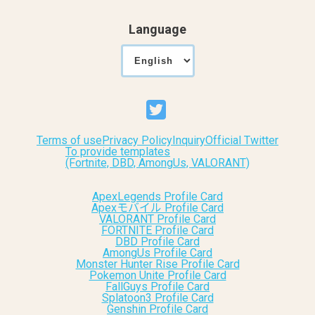
Language
Terms of use
Privacy Policy
Inquiry
Official Twitter
To provide templates
(Fortnite, DBD, AmongUs, VALORANT)
ApexLegends Profile Card
Apexモバイル Profile Card
VALORANT Profile Card
FORTNITE Profile Card
DBD Profile Card
AmongUs Profile Card
Monster Hunter Rise Profile Card
Pokemon Unite Profile Card
FallGuys Profile Card
Splatoon3 Profile Card
Genshin Profile Card