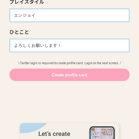
プレイスタイル
ひとこと
\ Twitter login is required to create profile card. Login on the next screen. /