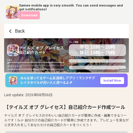
Gamee mobile app is very smooth. You can send messages and
get notifications!
Download
Back
プレイ時間
平日 18時〜20時
テイルズ オブ グレイセス
休日 18時〜20時
自己紹介カード
プレイスタイル
なまえ
ID
ひとこと
プラットフォーム
みんな使ってるゲーム友達探しアプリ！ランクやプ
Install Now
レイスタイルが近い人と遊べるよ🎉
Last update
:
2026年08月06日
【テイルズ オブ グレイセス】自己紹介カード作成ツール
テイルズ オブ グレイセスのかわいい自己紹介カードが簡単に作成・編集できるツー
ルです！🥳🎉 自分だけの自己紹介カードが簡単に作成できます。プレビューを見なが
ら文字入れをしてあなただけの自己紹介カードをつくろう！