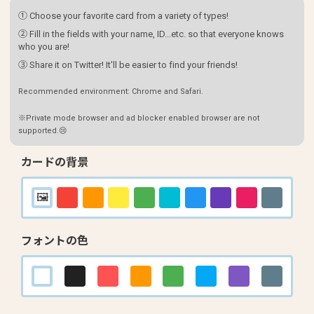
① Choose your favorite card from a variety of types!
② Fill in the fields with your name, ID...etc. so that everyone knows
who you are!
③ Share it on Twitter! It'll be easier to find your friends!
Recommended environment: Chrome and Safari.
※Private mode browser and ad blocker enabled browser are not
supported.😢
カードの背景
フォントの色