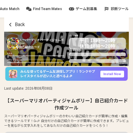
Auto Match
Find Team Mates
ゲーム別募集
診断ツール
Back
プレイ時間
平日 18時〜20時
スーパーマリオパーティジャムボ
リー
休日 18時〜20時
自己紹介カード
プレイスタイル
なまえ
ID
ひとこと
プラットフォーム
みんな使ってるゲーム友達探しアプリ！ランクやプ
Install Now
レイスタイルが近い人と遊べるよ🎉
Last update
:
2026年08月08日
【スーパーマリオパーティジャムボリー】自己紹介カード
作成ツール
スーパーマリオパーティジャムボリーのかわいい自己紹介カードが簡単に作成・編集
できるツールです！🥳🎉 自分だけの自己紹介カードが簡単に作成できます。プレビュ
ーを見ながら文字入れをしてあなただけの自己紹介カードをつくろう！