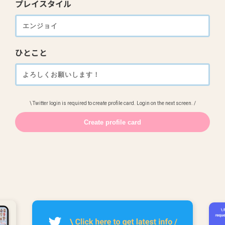
プレイスタイル
ひとこと
\ Twitter login is required to create profile card. Login on the next screen. /