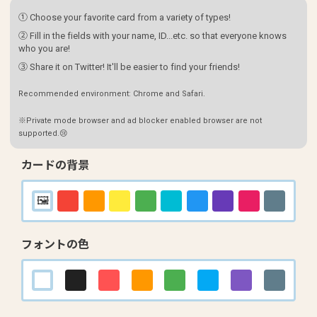
① Choose your favorite card from a variety of types!
② Fill in the fields with your name, ID...etc. so that everyone knows
who you are!
③ Share it on Twitter! It'll be easier to find your friends!
Recommended environment: Chrome and Safari.
※Private mode browser and ad blocker enabled browser are not
supported.😢
カードの背景
フォントの色