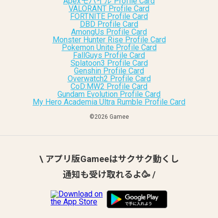
Apexモバイル Profile Card
VALORANT Profile Card
FORTNITE Profile Card
DBD Profile Card
AmongUs Profile Card
Monster Hunter Rise Profile Card
Pokemon Unite Profile Card
FallGuys Profile Card
Splatoon3 Profile Card
Genshin Profile Card
Overwatch2 Profile Card
CoD:MW2 Profile Card
Gundam Evolution Profile Card
My Hero Academia Ultra Rumble Profile Card
©︎2026 Gamee
\ アプリ版Gameeはサクサク動くし
通知も受け取れるよ🥳 /