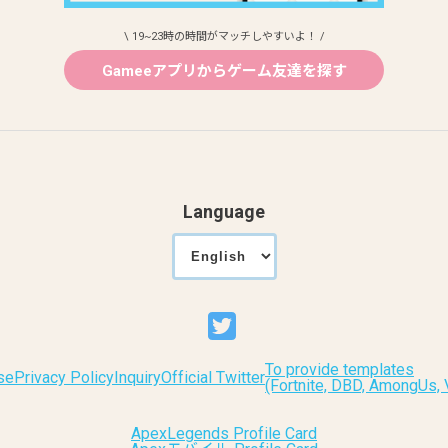
\ 19~23時の時間がマッチしやすいよ！ /
Gameeアプリからゲーム友達を探す
Language
To provide templates
se
Privacy Policy
Inquiry
Official Twitter
(Fortnite, DBD, AmongUs
ApexLegends Profile Card