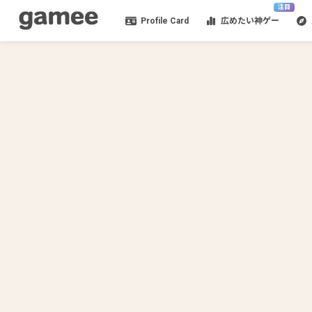
注目
Profile Card
広めたい神ゲー