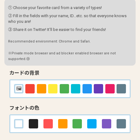
① Choose your favorite card from a variety of types!
② Fill in the fields with your name, ID...etc. so that everyone knows
who you are!
③ Share it on Twitter! It'll be easier to find your friends!
Recommended environment: Chrome and Safari.
※Private mode browser and ad blocker enabled browser are not
supported.😢
カードの背景
フォントの色