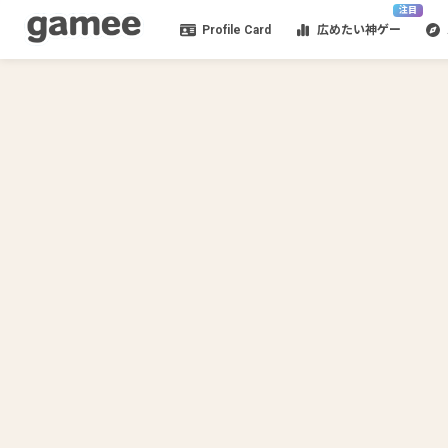
注目
Profile Card
広めたい神ゲー