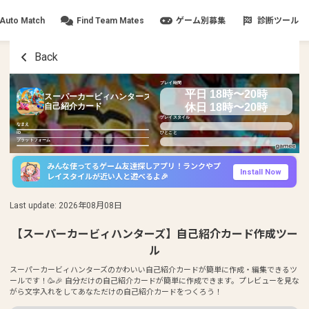
Auto Match
Find Team Mates
ゲーム別募集
診断ツール
Back
プレイ時間
平日 18時〜20時
スーパーカービィハンターズ
休日 18時〜20時
自己紹介カード
プレイスタイル
なまえ
ID
ひとこと
プラットフォーム
みんな使ってるゲーム友達探しアプリ！ランクやプ
Install Now
レイスタイルが近い人と遊べるよ🎉
Last update
:
2026年08月08日
【スーパーカービィハンターズ】自己紹介カード作成ツー
ル
スーパーカービィハンターズのかわいい自己紹介カードが簡単に作成・編集できるツ
ールです！🥳🎉 自分だけの自己紹介カードが簡単に作成できます。プレビューを見な
がら文字入れをしてあなただけの自己紹介カードをつくろう！