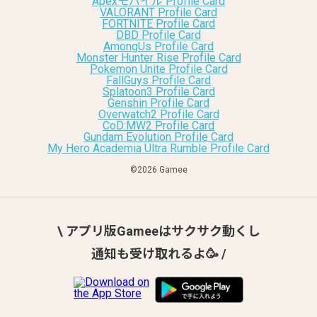
Apexモバイル Profile Card
VALORANT Profile Card
FORTNITE Profile Card
DBD Profile Card
AmongUs Profile Card
Monster Hunter Rise Profile Card
Pokemon Unite Profile Card
FallGuys Profile Card
Splatoon3 Profile Card
Genshin Profile Card
Overwatch2 Profile Card
CoD:MW2 Profile Card
Gundam Evolution Profile Card
My Hero Academia Ultra Rumble Profile Card
©︎2026 Gamee
\ アプリ版Gameeはサクサク動くし
通知も受け取れるよ🥳 /