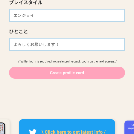
プレイスタイル
ひとこと
\ Twitter login is required to create profile card. Login on the next screen. /