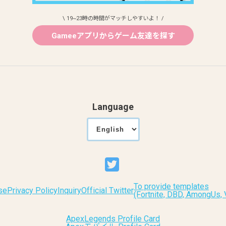
\ 19~23時の時間がマッチしやすいよ！ /
Gameeアプリからゲーム友達を探す
Language
To provide templates
se
Privacy Policy
Inquiry
Official Twitter
(Fortnite, DBD, AmongUs
ApexLegends Profile Card