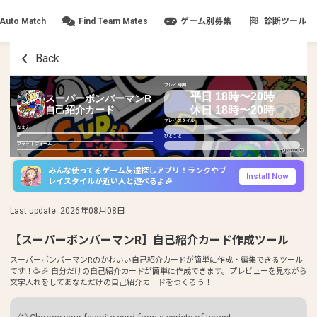
Auto Match
Find Team Mates
ゲーム別募集
診断ツール
Back
プレイ時間
平日 18時〜20時
スーパーボンバーマンR
休日 18時〜20時
自己紹介カード
プレイスタイル
なまえ
ID
ひとこと
プラットフォーム
みんな使ってるゲーム友達探しアプリ！ランクやプ
Install Now
レイスタイルが近い人と遊べるよ🎉
Last update
:
2026年08月08日
【スーパーボンバーマンR】自己紹介カード作成ツール
スーパーボンバーマンRのかわいい自己紹介カードが簡単に作成・編集できるツール
です！🥳🎉 自分だけの自己紹介カードが簡単に作成できます。プレビューを見ながら
文字入れをしてあなただけの自己紹介カードをつくろう！