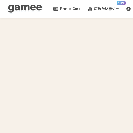
注目
Profile Card
広めたい神ゲー