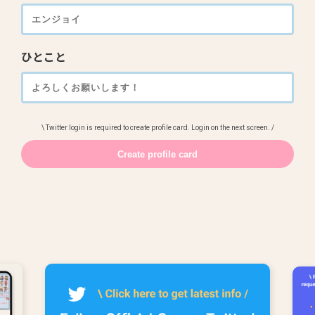
ひとこと
\ Twitter login is required to create profile card. Login on the next screen. /