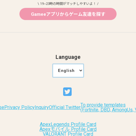
\ 19~23時の時間がマッチしやすいよ！ /
Gameeアプリからゲーム友達を探す
Language
To provide templates
se
Privacy Policy
Inquiry
Official Twitter
(Fortnite, DBD, AmongUs
ApexLegends Profile Card
Apexモバイル Profile Card
VALORANT Profile Card