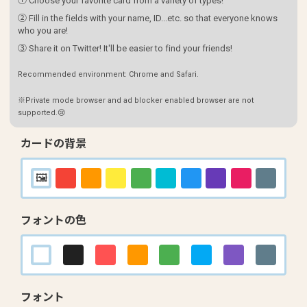
① Choose your favorite card from a variety of types!
② Fill in the fields with your name, ID...etc. so that everyone knows
who you are!
③ Share it on Twitter! It'll be easier to find your friends!
Recommended environment: Chrome and Safari.
※Private mode browser and ad blocker enabled browser are not
supported.😢
カードの背景
フォントの色
フォント