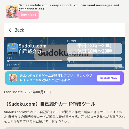
Gamee mobile app is very smooth. You can send messages and
get notifications!
Download
Back
プレイ時間
平日 18時〜20時
Sudoku.com
休日 18時〜20時
自己紹介カード
プレイスタイル
なまえ
ID
ひとこと
プラットフォーム
みんな使ってるゲーム友達探しアプリ！ランクやプ
Install Now
レイスタイルが近い人と遊べるよ🎉
Last update
:
2026年08月10日
【Sudoku.com】自己紹介カード作成ツール
Sudoku.comのかわいい自己紹介カードが簡単に作成・編集できるツールです！🥳
🎉 自分だけの自己紹介カードが簡単に作成できます。プレビューを見ながら文字入れ
をしてあなただけの自己紹介カードをつくろう！