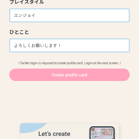
プレイスタイル
ひとこと
\ Twitter login is required to create profile card. Login on the next screen. /