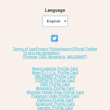
Language
Terms of use
Privacy Policy
Inquiry
Official Twitter
To provide templates
(Fortnite, DBD, AmongUs, VALORANT)
ApexLegends Profile Card
Apexモバイル Profile Card
VALORANT Profile Card
FORTNITE Profile Card
DBD Profile Card
AmongUs Profile Card
Monster Hunter Rise Profile Card
Pokemon Unite Profile Card
FallGuys Profile Card
Splatoon3 Profile Card
Genshin Profile Card