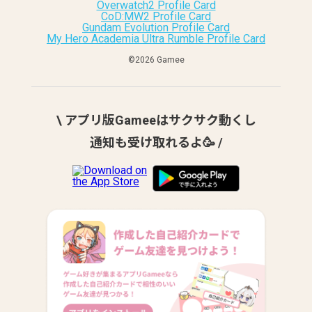
Overwatch2 Profile Card
CoD:MW2 Profile Card
Gundam Evolution Profile Card
My Hero Academia Ultra Rumble Profile Card
©︎2026 Gamee
\ アプリ版Gameeはサクサク動くし
通知も受け取れるよ🥳 /