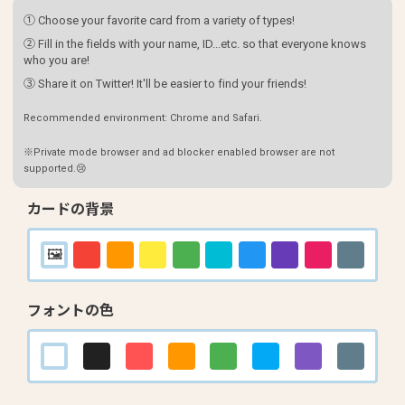
① Choose your favorite card from a variety of types!
② Fill in the fields with your name, ID...etc. so that everyone knows
who you are!
③ Share it on Twitter! It'll be easier to find your friends!
Recommended environment: Chrome and Safari.
※Private mode browser and ad blocker enabled browser are not
supported.😢
カードの背景
フォントの色