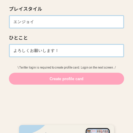
プレイスタイル
ひとこと
\ Twitter login is required to create profile card. Login on the next screen. /