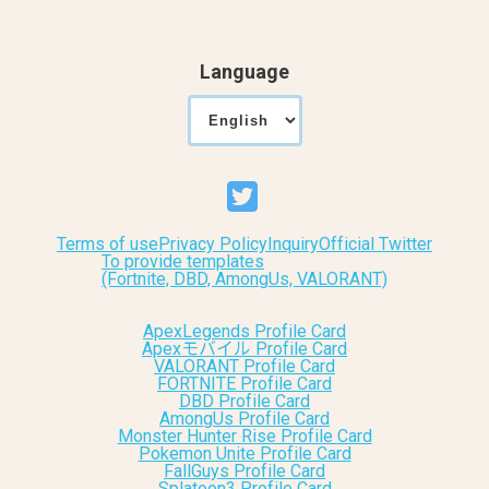
Language
Terms of use
Privacy Policy
Inquiry
Official Twitter
To provide templates
(Fortnite, DBD, AmongUs, VALORANT)
ApexLegends Profile Card
Apexモバイル Profile Card
VALORANT Profile Card
FORTNITE Profile Card
DBD Profile Card
AmongUs Profile Card
Monster Hunter Rise Profile Card
Pokemon Unite Profile Card
FallGuys Profile Card
Splatoon3 Profile Card