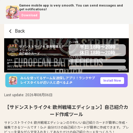
Gamee mobile app is very smooth. You can send messages and
get notifications!
Download
Back
プレイ時間
平日 18時〜20時
サドンストライク4: 欧州戦場エデ
ィション
休日 18時〜20時
自己紹介カード
プレイスタイル
なまえ
ID
ひとこと
プラットフォーム
みんな使ってるゲーム友達探しアプリ！ランクやプ
Install Now
レイスタイルが近い人と遊べるよ🎉
Last update
:
2026年08月06日
【サドンストライク4: 欧州戦場エディション】自己紹介カ
ード作成ツール
サドンストライク4: 欧州戦場エディションのかわいい自己紹介カードが簡単に作成・
編集できるツールです！🥳🎉 自分だけの自己紹介カードが簡単に作成できます。プレ
ビューを見ながら文字入れをしてあなただけの自己紹介カードをつくろう！