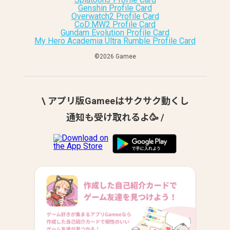
Genshin Profile Card
Overwatch2 Profile Card
CoD:MW2 Profile Card
Gundam Evolution Profile Card
My Hero Academia Ultra Rumble Profile Card
©︎2026 Gamee
\ アプリ版Gameeはサクサク動くし
通知も受け取れるよ🥳 /