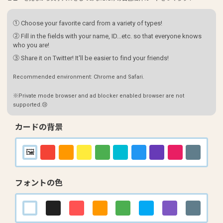
① Choose your favorite card from a variety of types!
② Fill in the fields with your name, ID...etc. so that everyone knows
who you are!
③ Share it on Twitter! It'll be easier to find your friends!
Recommended environment: Chrome and Safari.
※Private mode browser and ad blocker enabled browser are not
supported.😢
カードの背景
フォントの色