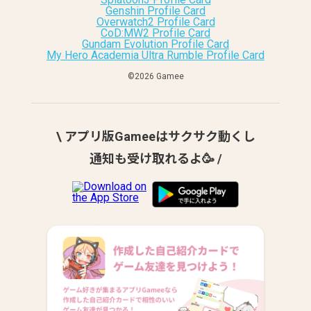
Genshin Profile Card
Overwatch2 Profile Card
CoD:MW2 Profile Card
Gundam Evolution Profile Card
My Hero Academia Ultra Rumble Profile Card
©︎2026 Gamee
\ アプリ版Gameeはサクサク動くし
通知も受け取れるよ🥳 /