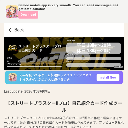
Gamee mobile app is very smooth. You can send messages and
get notifications!
Download
Back
プレイ時間
平日 18時〜20時
ストリートブラスターIIプロ
休日 18時〜20時
自己紹介カード
プレイスタイル
なまえ
ID
ひとこと
プラットフォーム
みんな使ってるゲーム友達探しアプリ！ランクやプ
Install Now
レイスタイルが近い人と遊べるよ🎉
Last update
:
2026年08月09日
【ストリートブラスターIIプロ】自己紹介カード作成ツー
ル
ストリートブラスターIIプロのかわいい自己紹介カードが簡単に作成・編集できるツ
ールです！🥳🎉 自分だけの自己紹介カードが簡単に作成できます。プレビューを見な
がら文字入れをしてあなただけの自己紹介カードをつくろう！