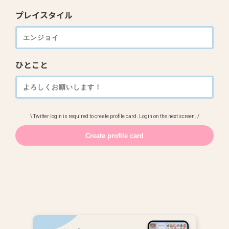
プレイスタイル
ひとこと
\ Twitter login is required to create profile card. Login on the next screen. /