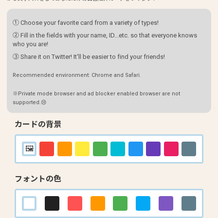
① Choose your favorite card from a variety of types!
② Fill in the fields with your name, ID...etc. so that everyone knows
who you are!
③ Share it on Twitter! It'll be easier to find your friends!
Recommended environment: Chrome and Safari.
※Private mode browser and ad blocker enabled browser are not
supported.😢
カードの背景
フォントの色