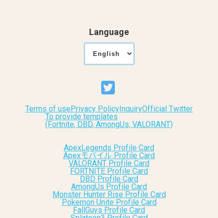
Language
Terms of use
Privacy Policy
Inquiry
Official Twitter
To provide templates
(Fortnite, DBD, AmongUs, VALORANT)
ApexLegends Profile Card
Apexモバイル Profile Card
VALORANT Profile Card
FORTNITE Profile Card
DBD Profile Card
AmongUs Profile Card
Monster Hunter Rise Profile Card
Pokemon Unite Profile Card
FallGuys Profile Card
Splatoon3 Profile Card