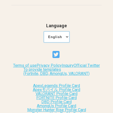
Language
Terms of use
Privacy Policy
Inquiry
Official Twitter
To provide templates
(Fortnite, DBD, AmongUs, VALORANT)
ApexLegends Profile Card
Apexモバイル Profile Card
VALORANT Profile Card
FORTNITE Profile Card
DBD Profile Card
AmongUs Profile Card
Monster Hunter Rise Profile Card