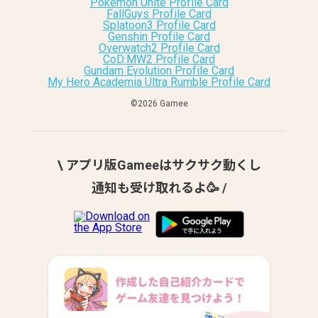
Pokemon Unite Profile Card
FallGuys Profile Card
Splatoon3 Profile Card
Genshin Profile Card
Overwatch2 Profile Card
CoD:MW2 Profile Card
Gundam Evolution Profile Card
My Hero Academia Ultra Rumble Profile Card
©︎2026 Gamee
\ アプリ版Gameeはサクサク動くし
通知も受け取れるよ🥳 /