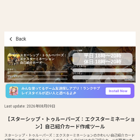
Back
プレイ時間
平日 18時〜20時
スターシップ・トゥルーパーズ：
エクスターミネーション
休日 18時〜20時
自己紹介カード
プレイスタイル
なまえ
ID
ひとこと
プラットフォーム
みんな使ってるゲーム友達探しアプリ！ランクやプ
Install Now
レイスタイルが近い人と遊べるよ🎉
Last update
:
2026年08月09日
【スターシップ・トゥルーパーズ：エクスターミネーショ
ン】自己紹介カード作成ツール
スターシップ・トゥルーパーズ：エクスターミネーションのかわいい自己紹介カード