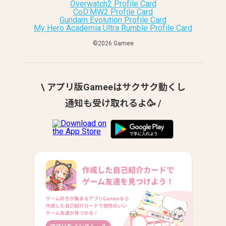
Overwatch2 Profile Card
CoD:MW2 Profile Card
Gundam Evolution Profile Card
My Hero Academia Ultra Rumble Profile Card
©︎2026 Gamee
\ アプリ版Gameeはサクサク動くし
通知も受け取れるよ🥳 /