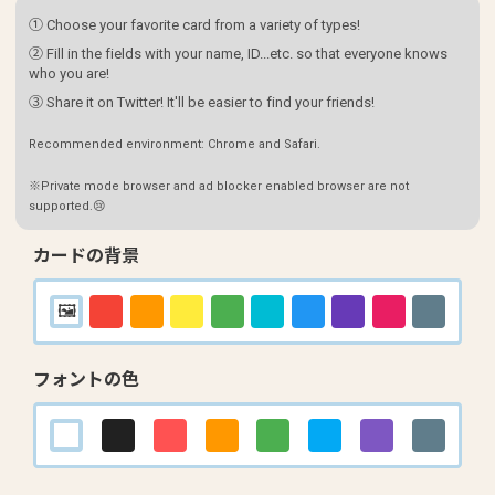
① Choose your favorite card from a variety of types!
② Fill in the fields with your name, ID...etc. so that everyone knows
who you are!
③ Share it on Twitter! It'll be easier to find your friends!
Recommended environment: Chrome and Safari.
※Private mode browser and ad blocker enabled browser are not
supported.😢
カードの背景
フォントの色