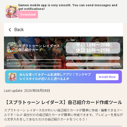
Gamee mobile app is very smooth. You can send messages and
get notifications!
Download
Back
プレイ時間
平日 18時〜20時
スプラトゥーン レイダース
休日 18時〜20時
自己紹介カード
プレイスタイル
なまえ
ID
ひとこと
プラットフォーム
みんな使ってるゲーム友達探しアプリ！ランクやプ
Install Now
レイスタイルが近い人と遊べるよ🎉
Last update
:
2026年08月08日
【スプラトゥーン レイダース】自己紹介カード作成ツール
スプラトゥーン レイダースのかわいい自己紹介カードが簡単に作成・編集できるツー
ルです！🥳🎉 自分だけの自己紹介カードが簡単に作成できます。プレビューを見なが
ら文字入れをしてあなただけの自己紹介カードをつくろう！