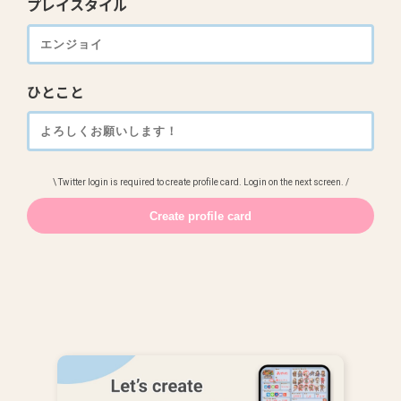
プレイスタイル
ひとこと
\ Twitter login is required to create profile card. Login on the next screen. /