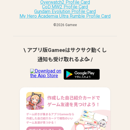
Overwatch2 Profile Card
CoD:MW2 Profile Card
Gundam Evolution Profile Card
My Hero Academia Ultra Rumble Profile Card
©︎2026 Gamee
\ アプリ版Gameeはサクサク動くし
通知も受け取れるよ🥳 /