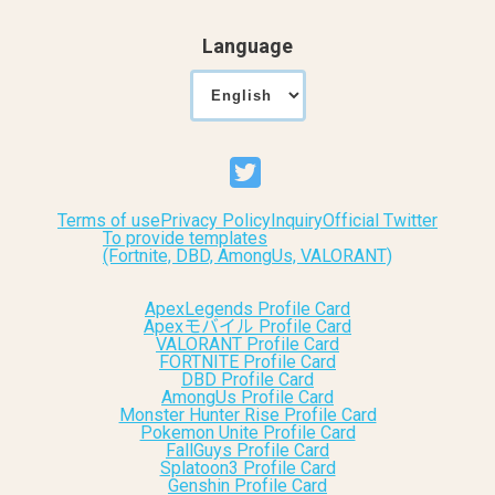
Language
Terms of use
Privacy Policy
Inquiry
Official Twitter
To provide templates
(Fortnite, DBD, AmongUs, VALORANT)
ApexLegends Profile Card
Apexモバイル Profile Card
VALORANT Profile Card
FORTNITE Profile Card
DBD Profile Card
AmongUs Profile Card
Monster Hunter Rise Profile Card
Pokemon Unite Profile Card
FallGuys Profile Card
Splatoon3 Profile Card
Genshin Profile Card