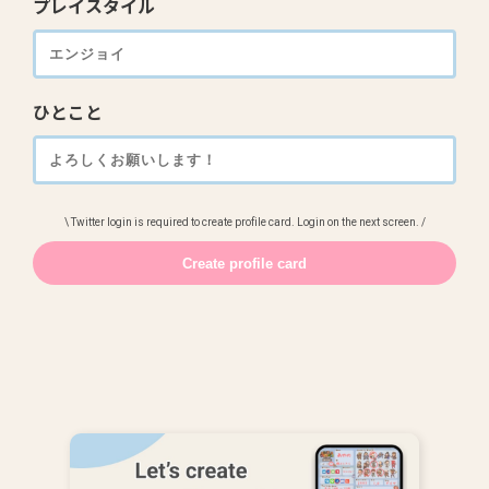
プレイスタイル
ひとこと
\ Twitter login is required to create profile card. Login on the next screen. /