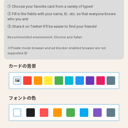
① Choose your favorite card from a variety of types!
② Fill in the fields with your name, ID...etc. so that everyone knows
who you are!
③ Share it on Twitter! It'll be easier to find your friends!
Recommended environment: Chrome and Safari.
※Private mode browser and ad blocker enabled browser are not
supported.😢
カードの背景
フォントの色