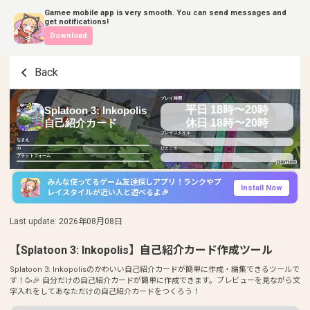
Gamee mobile app is very smooth. You can send messages and
get notifications!
Download
Back
プレイ時間
平日 18時〜20時
Splatoon 3: Inkopolis
休日 18時〜20時
自己紹介カード
プレイスタイル
なまえ
ID
ひとこと
プラットフォーム
みんな使ってるゲーム友達探しアプリ！ランクやプ
Install Now
レイスタイルが近い人と遊べるよ🎉
Last update
:
2026年08月08日
【Splatoon 3: Inkopolis】自己紹介カード作成ツール
Splatoon 3: Inkopolisのかわいい自己紹介カードが簡単に作成・編集できるツールで
す！🥳🎉 自分だけの自己紹介カードが簡単に作成できます。プレビューを見ながら文
字入れをしてあなただけの自己紹介カードをつくろう！