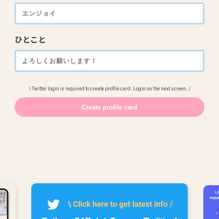
ひとこと
\ Twitter login is required to create profile card. Login on the next screen. /