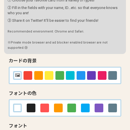
① Choose your favorite card from a variety of types!
② Fill in the fields with your name, ID...etc. so that everyone knows
who you are!
③ Share it on Twitter! It'll be easier to find your friends!
Recommended environment: Chrome and Safari.
※Private mode browser and ad blocker enabled browser are not
supported.😢
カードの背景
フォントの色
フォント