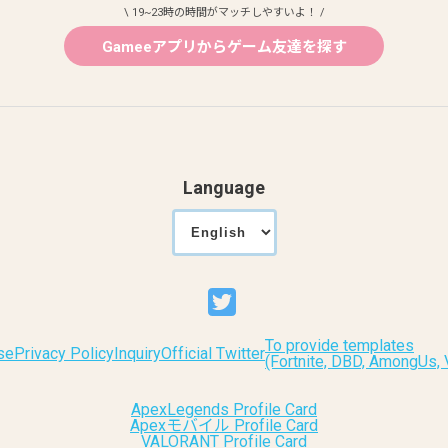
\ 19~23時の時間がマッチしやすいよ！ /
Gameeアプリからゲーム友達を探す
Language
To provide templates
se
Privacy Policy
Inquiry
Official Twitter
(Fortnite, DBD, AmongUs
ApexLegends Profile Card
Apexモバイル Profile Card
VALORANT Profile Card