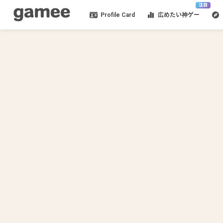
注目
Profile Card
広めたい神ゲー