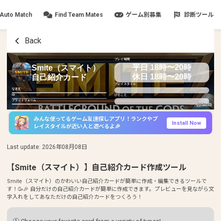
Auto Match
Find Team Mates
ゲーム別募集
診断ツール
Back
プレイ時間
平日 18時〜20時
Smite（スマイト）
休日 18時〜20時
自己紹介カード
プレイスタイル
なまえ
ID
ひとこと
プラットフォーム
みんな使ってるゲーム友達探しアプリ！ランクやプ
Install Now
レイスタイルが近い人と遊べるよ🎉
Last update
:
2026年08月08日
【Smite（スマイト）】自己紹介カード作成ツール
Smite（スマイト）のかわいい自己紹介カードが簡単に作成・編集できるツールで
す！🥳🎉 自分だけの自己紹介カードが簡単に作成できます。プレビューを見ながら文
字入れをしてあなただけの自己紹介カードをつくろう！