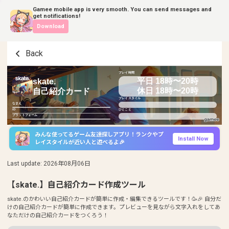
Gamee mobile app is very smooth. You can send messages and
get notifications!
Download
Back
プレイ時間
平日 18時〜20時
skate.
休日 18時〜20時
自己紹介カード
プレイスタイル
なまえ
ID
ひとこと
プラットフォーム
みんな使ってるゲーム友達探しアプリ！ランクやプ
Install Now
レイスタイルが近い人と遊べるよ🎉
Last update
:
2026年08月06日
【skate.】自己紹介カード作成ツール
skate.のかわいい自己紹介カードが簡単に作成・編集できるツールです！🥳🎉 自分だ
けの自己紹介カードが簡単に作成できます。プレビューを見ながら文字入れをしてあ
なただけの自己紹介カードをつくろう！