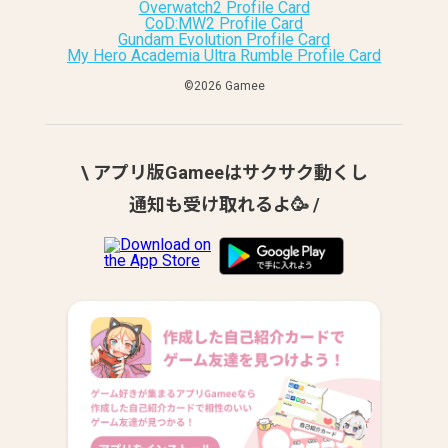
Overwatch2 Profile Card
CoD:MW2 Profile Card
Gundam Evolution Profile Card
My Hero Academia Ultra Rumble Profile Card
©︎2026 Gamee
\ アプリ版Gameeはサクサク動くし
通知も受け取れるよ🥳 /