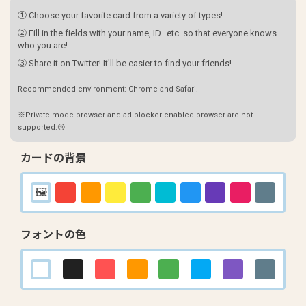
① Choose your favorite card from a variety of types!
② Fill in the fields with your name, ID...etc. so that everyone knows
who you are!
③ Share it on Twitter! It'll be easier to find your friends!
Recommended environment: Chrome and Safari.
※Private mode browser and ad blocker enabled browser are not
supported.😢
カードの背景
フォントの色