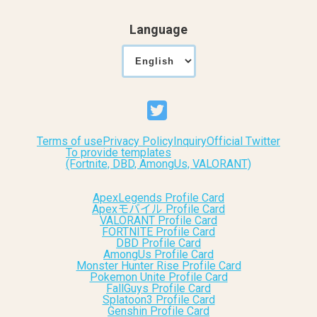
Language
Terms of use
Privacy Policy
Inquiry
Official Twitter
To provide templates
(Fortnite, DBD, AmongUs, VALORANT)
ApexLegends Profile Card
Apexモバイル Profile Card
VALORANT Profile Card
FORTNITE Profile Card
DBD Profile Card
AmongUs Profile Card
Monster Hunter Rise Profile Card
Pokemon Unite Profile Card
FallGuys Profile Card
Splatoon3 Profile Card
Genshin Profile Card