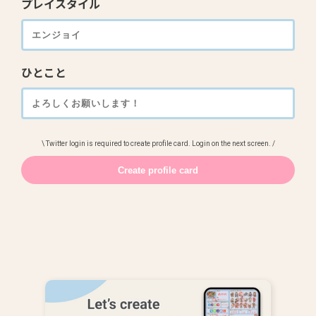
プレイスタイル
ひとこと
\ Twitter login is required to create profile card. Login on the next screen. /