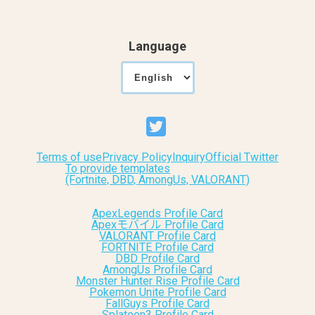
Language
Terms of use
Privacy Policy
Inquiry
Official Twitter
To provide templates
(Fortnite, DBD, AmongUs, VALORANT)
ApexLegends Profile Card
Apexモバイル Profile Card
VALORANT Profile Card
FORTNITE Profile Card
DBD Profile Card
AmongUs Profile Card
Monster Hunter Rise Profile Card
Pokemon Unite Profile Card
FallGuys Profile Card
Splatoon3 Profile Card