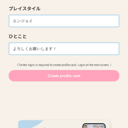
プレイスタイル
ひとこと
\ Twitter login is required to create profile card. Login on the next screen. /