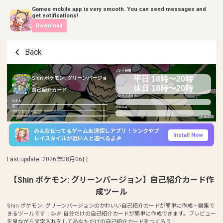
Gamee mobile app is very smooth. You can send messages and
get notifications!
Download
Back
プレイ時間
平日 18時〜20時
Shin ポケモン: グリーンバージョ
ン
休日 18時〜20時
自己紹介カード
プレイスタイル
なまえ
ID
ひとこと
プラットフォーム
みんな使ってるゲーム友達探しアプリ！ランクやプ
Install Now
レイスタイルが近い人と遊べるよ🎉
Last update
:
2026年08月06日
【Shin ポケモン: グリーンバージョン】自己紹介カード作
成ツール
Shin ポケモン: グリーンバージョンのかわいい自己紹介カードが簡単に作成・編集で
きるツールです！🥳🎉 自分だけの自己紹介カードが簡単に作成できます。プレビュー
を見ながら文字入れをしてあなただけの自己紹介カードをつくろう！