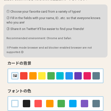
① Choose your favorite card from a variety of types!
② Fill in the fields with your name, ID...etc. so that everyone knows
who you are!
③ Share it on Twitter! It'll be easier to find your friends!
Recommended environment: Chrome and Safari.
※Private mode browser and ad blocker enabled browser are not
supported.😢
カードの背景
フォントの色