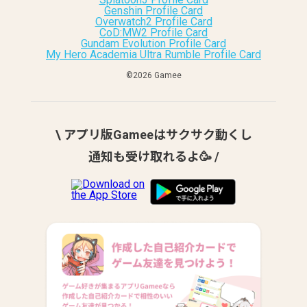
Genshin Profile Card
Overwatch2 Profile Card
CoD:MW2 Profile Card
Gundam Evolution Profile Card
My Hero Academia Ultra Rumble Profile Card
©︎2026 Gamee
\ アプリ版Gameeはサクサク動くし
通知も受け取れるよ🥳 /