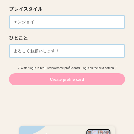
プレイスタイル
ひとこと
\ Twitter login is required to create profile card. Login on the next screen. /