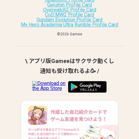
Genshin Profile Card
Overwatch2 Profile Card
CoD:MW2 Profile Card
Gundam Evolution Profile Card
My Hero Academia Ultra Rumble Profile Card
©︎2026 Gamee
\ アプリ版Gameeはサクサク動くし
通知も受け取れるよ🥳 /