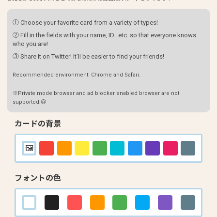
① Choose your favorite card from a variety of types!
② Fill in the fields with your name, ID...etc. so that everyone knows
who you are!
③ Share it on Twitter! It'll be easier to find your friends!
Recommended environment: Chrome and Safari.
※Private mode browser and ad blocker enabled browser are not
supported.😢
カードの背景
フォントの色