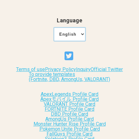
Language
Terms of use
Privacy Policy
Inquiry
Official Twitter
To provide templates
(Fortnite, DBD, AmongUs, VALORANT)
ApexLegends Profile Card
Apexモバイル Profile Card
VALORANT Profile Card
FORTNITE Profile Card
DBD Profile Card
AmongUs Profile Card
Monster Hunter Rise Profile Card
Pokemon Unite Profile Card
FallGuys Profile Card
Splatoon3 Profile Card