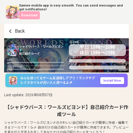
Gamee mobile app is very smooth. You can send messages and
get notifications!
Download
Back
プレイ時間
平日 18時〜20時
シャドウバース：ワールズビヨン
ド
休日 18時〜20時
自己紹介カード
プレイスタイル
なまえ
ID
ひとこと
プラットフォーム
みんな使ってるゲーム友達探しアプリ！ランクやプ
Install Now
レイスタイルが近い人と遊べるよ🎉
Last update
:
2026年08月07日
【シャドウバース：ワールズビヨンド】自己紹介カード作
成ツール
シャドウバース：ワールズビヨンドのかわいい自己紹介カードが簡単に作成・編集で
きるツールです！🥳🎉 自分だけの自己紹介カードが簡単に作成できます。プレビュー
を見ながら文字入れをしてあなただけの自己紹介カードをつくろう！