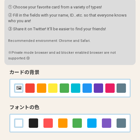
① Choose your favorite card from a variety of types!
② Fill in the fields with your name, ID...etc. so that everyone knows
who you are!
③ Share it on Twitter! It'll be easier to find your friends!
Recommended environment: Chrome and Safari.
※Private mode browser and ad blocker enabled browser are not
supported.😢
カードの背景
フォントの色