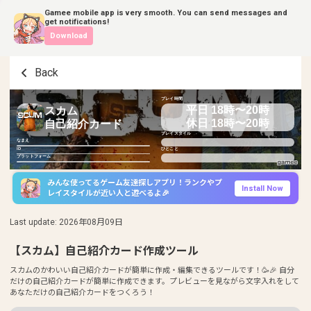
Gamee mobile app is very smooth. You can send messages and
get notifications!
Download
Back
プレイ時間
平日 18時〜20時
スカム
休日 18時〜20時
自己紹介カード
プレイスタイル
なまえ
ID
ひとこと
プラットフォーム
みんな使ってるゲーム友達探しアプリ！ランクやプ
Install Now
レイスタイルが近い人と遊べるよ🎉
Last update
:
2026年08月09日
【スカム】自己紹介カード作成ツール
スカムのかわいい自己紹介カードが簡単に作成・編集できるツールです！🥳🎉 自分
だけの自己紹介カードが簡単に作成できます。プレビューを見ながら文字入れをして
あなただけの自己紹介カードをつくろう！