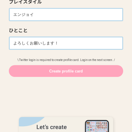
プレイスタイル
ひとこと
\ Twitter login is required to create profile card. Login on the next screen. /