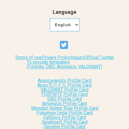
Language
Terms of use
Privacy Policy
Inquiry
Official Twitter
To provide templates
(Fortnite, DBD, AmongUs, VALORANT)
ApexLegends Profile Card
Apexモバイル Profile Card
VALORANT Profile Card
FORTNITE Profile Card
DBD Profile Card
AmongUs Profile Card
Monster Hunter Rise Profile Card
Pokemon Unite Profile Card
FallGuys Profile Card
Splatoon3 Profile Card
Genshin Profile Card