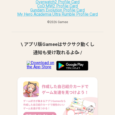
Overwatch2 Profile Card
CoD:MW2 Profile Card
Gundam Evolution Profile Card
My Hero Academia Ultra Rumble Profile Card
©︎2026 Gamee
\ アプリ版Gameeはサクサク動くし
通知も受け取れるよ🥳 /