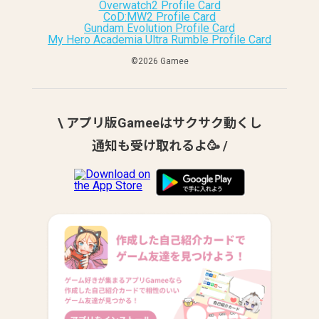
Overwatch2 Profile Card
CoD:MW2 Profile Card
Gundam Evolution Profile Card
My Hero Academia Ultra Rumble Profile Card
©︎2026 Gamee
\ アプリ版Gameeはサクサク動くし
通知も受け取れるよ🥳 /