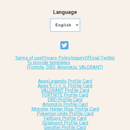
Language
Terms of use
Privacy Policy
Inquiry
Official Twitter
To provide templates
(Fortnite, DBD, AmongUs, VALORANT)
ApexLegends Profile Card
Apexモバイル Profile Card
VALORANT Profile Card
FORTNITE Profile Card
DBD Profile Card
AmongUs Profile Card
Monster Hunter Rise Profile Card
Pokemon Unite Profile Card
FallGuys Profile Card
Splatoon3 Profile Card
Genshin Profile Card