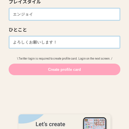
プレイスタイル
ひとこと
\ Twitter login is required to create profile card. Login on the next screen. /