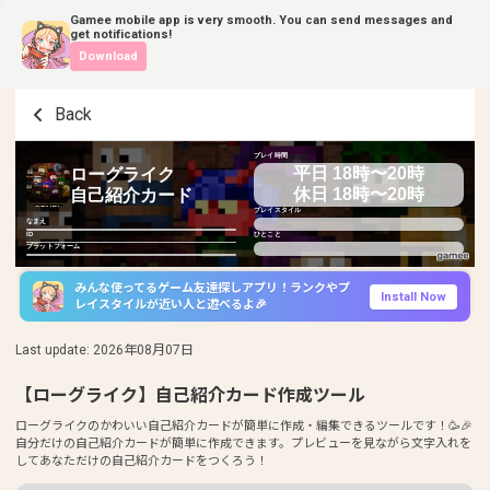
Gamee mobile app is very smooth. You can send messages and
get notifications!
Download
Back
プレイ時間
平日 18時〜20時
ローグライク
休日 18時〜20時
自己紹介カード
プレイスタイル
なまえ
ID
ひとこと
プラットフォーム
みんな使ってるゲーム友達探しアプリ！ランクやプ
Install Now
レイスタイルが近い人と遊べるよ🎉
Last update
:
2026年08月07日
【ローグライク】自己紹介カード作成ツール
ローグライクのかわいい自己紹介カードが簡単に作成・編集できるツールです！🥳🎉
自分だけの自己紹介カードが簡単に作成できます。プレビューを見ながら文字入れを
してあなただけの自己紹介カードをつくろう！