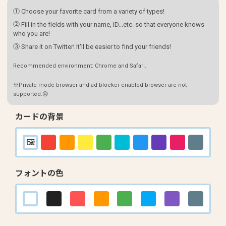
① Choose your favorite card from a variety of types!
② Fill in the fields with your name, ID...etc. so that everyone knows
who you are!
③ Share it on Twitter! It'll be easier to find your friends!
Recommended environment: Chrome and Safari.
※Private mode browser and ad blocker enabled browser are not
supported.😢
カードの背景
フォントの色