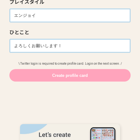
プレイスタイル
ひとこと
\ Twitter login is required to create profile card. Login on the next screen. /