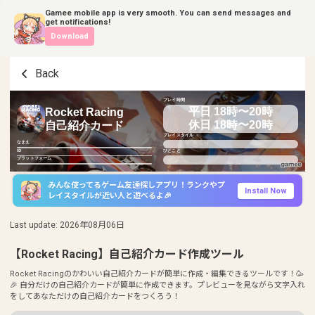
Gamee mobile app is very smooth. You can send messages and
get notifications!
Download
Back
プレイ時間
平日 18時〜20時
Rocket Racing
休日 18時〜20時
自己紹介カード
プレイスタイル
なまえ
ID
ひとこと
プラットフォーム
みんな使ってるゲーム友達探しアプリ！ランクやプ
Install Now
レイスタイルが近い人と遊べるよ🎉
Last update
:
2026年08月06日
【Rocket Racing】自己紹介カード作成ツール
Rocket Racingのかわいい自己紹介カードが簡単に作成・編集できるツールです！🥳
🎉 自分だけの自己紹介カードが簡単に作成できます。プレビューを見ながら文字入れ
をしてあなただけの自己紹介カードをつくろう！