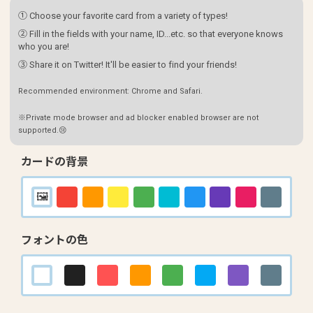
① Choose your favorite card from a variety of types!
② Fill in the fields with your name, ID...etc. so that everyone knows
who you are!
③ Share it on Twitter! It'll be easier to find your friends!
Recommended environment: Chrome and Safari.
※Private mode browser and ad blocker enabled browser are not
supported.😢
カードの背景
フォントの色