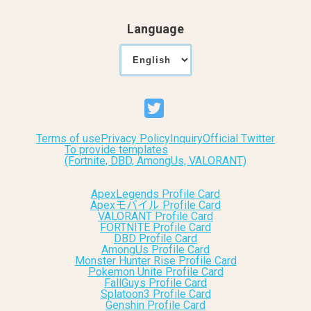
Language
Terms of use
Privacy Policy
Inquiry
Official Twitter
To provide templates
(Fortnite, DBD, AmongUs, VALORANT)
ApexLegends Profile Card
Apexモバイル Profile Card
VALORANT Profile Card
FORTNITE Profile Card
DBD Profile Card
AmongUs Profile Card
Monster Hunter Rise Profile Card
Pokemon Unite Profile Card
FallGuys Profile Card
Splatoon3 Profile Card
Genshin Profile Card