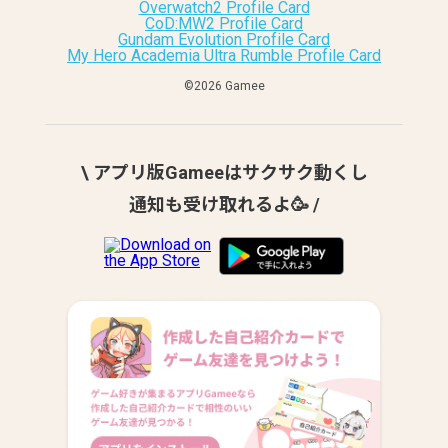
Overwatch2 Profile Card
CoD:MW2 Profile Card
Gundam Evolution Profile Card
My Hero Academia Ultra Rumble Profile Card
©︎2026 Gamee
\ アプリ版Gameeはサクサク動くし
通知も受け取れるよ🥳 /