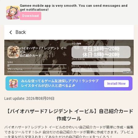
Gamee mobile app is very smooth. You can send messages and
get notifications!
Download
Back
プレイ時間
平日 18時〜20時
バイオハザード7 レジデント イー
ビル
休日 18時〜20時
自己紹介カード
プレイスタイル
なまえ
ID
ひとこと
プラットフォーム
みんな使ってるゲーム友達探しアプリ！ランクやプ
Install Now
レイスタイルが近い人と遊べるよ🎉
Last update
:
2026年08月09日
【バイオハザード7 レジデント イービル】自己紹介カード
作成ツール
バイオハザード7 レジデント イービルのかわいい自己紹介カードが簡単に作成・編集
できるツールです！🥳🎉 自分だけの自己紹介カードが簡単に作成できます。プレビュ
ーを見ながら文字入れをしてあなただけの自己紹介カードをつくろう！