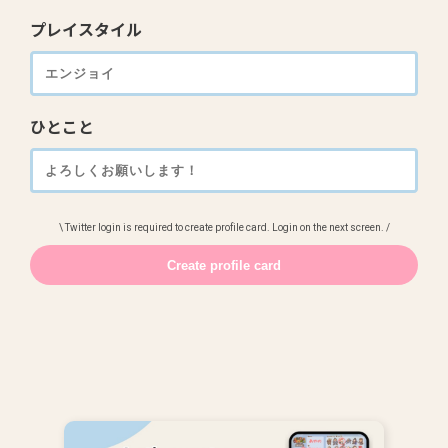
プレイスタイル
ひとこと
\ Twitter login is required to create profile card. Login on the next screen. /