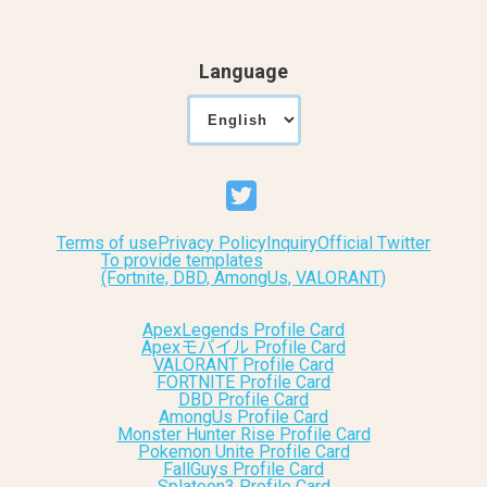
Language
Terms of use
Privacy Policy
Inquiry
Official Twitter
To provide templates
(Fortnite, DBD, AmongUs, VALORANT)
ApexLegends Profile Card
Apexモバイル Profile Card
VALORANT Profile Card
FORTNITE Profile Card
DBD Profile Card
AmongUs Profile Card
Monster Hunter Rise Profile Card
Pokemon Unite Profile Card
FallGuys Profile Card
Splatoon3 Profile Card