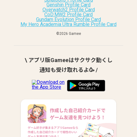
Genshin Profile Card
Overwatch2 Profile Card
CoD:MW2 Profile Card
Gundam Evolution Profile Card
My Hero Academia Ultra Rumble Profile Card
©︎2026 Gamee
\ アプリ版Gameeはサクサク動くし
通知も受け取れるよ🥳 /