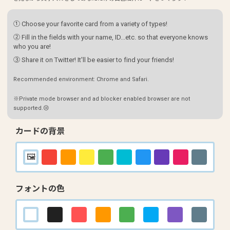
① Choose your favorite card from a variety of types!
② Fill in the fields with your name, ID...etc. so that everyone knows
who you are!
③ Share it on Twitter! It'll be easier to find your friends!
Recommended environment: Chrome and Safari.
※Private mode browser and ad blocker enabled browser are not
supported.😢
カードの背景
フォントの色