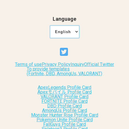
Language
Terms of use
Privacy Policy
Inquiry
Official Twitter
To provide templates
(Fortnite, DBD, AmongUs, VALORANT)
ApexLegends Profile Card
Apexモバイル Profile Card
VALORANT Profile Card
FORTNITE Profile Card
DBD Profile Card
AmongUs Profile Card
Monster Hunter Rise Profile Card
Pokemon Unite Profile Card
FallGuys Profile Card
Splatoon3 Profile Card