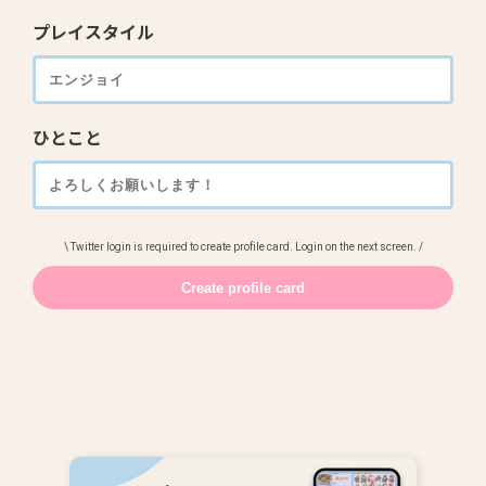
プレイスタイル
ひとこと
\ Twitter login is required to create profile card. Login on the next screen. /