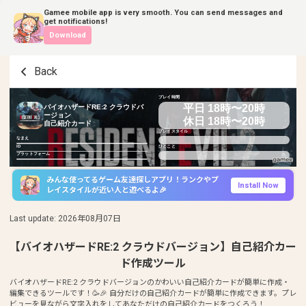
Gamee mobile app is very smooth. You can send messages and
get notifications!
Download
Back
プレイ時間
平日 18時〜20時
バイオハザードRE:2 クラウドバ
ージョン
休日 18時〜20時
自己紹介カード
プレイスタイル
なまえ
ID
ひとこと
プラットフォーム
みんな使ってるゲーム友達探しアプリ！ランクやプ
Install Now
レイスタイルが近い人と遊べるよ🎉
Last update
:
2026年08月07日
【バイオハザードRE:2 クラウドバージョン】自己紹介カー
ド作成ツール
バイオハザードRE:2 クラウドバージョンのかわいい自己紹介カードが簡単に作成・
編集できるツールです！🥳🎉 自分だけの自己紹介カードが簡単に作成できます。プレ
ビューを見ながら文字入れをしてあなただけの自己紹介カードをつくろう！