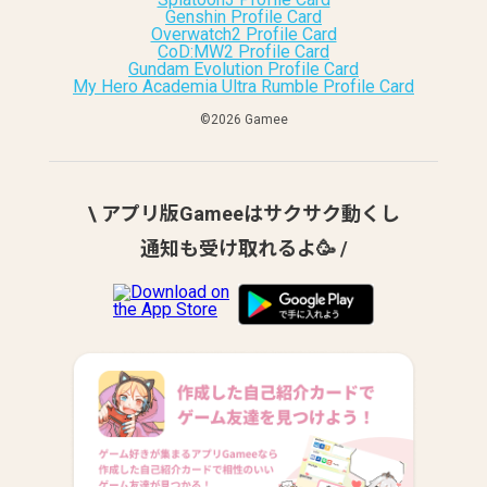
Genshin Profile Card
Overwatch2 Profile Card
CoD:MW2 Profile Card
Gundam Evolution Profile Card
My Hero Academia Ultra Rumble Profile Card
©︎2026 Gamee
\ アプリ版Gameeはサクサク動くし
通知も受け取れるよ🥳 /