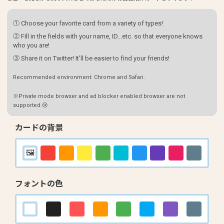
① Choose your favorite card from a variety of types!
② Fill in the fields with your name, ID...etc. so that everyone knows
who you are!
③ Share it on Twitter! It'll be easier to find your friends!
Recommended environment: Chrome and Safari.
※Private mode browser and ad blocker enabled browser are not
supported.😢
カードの背景
フォントの色