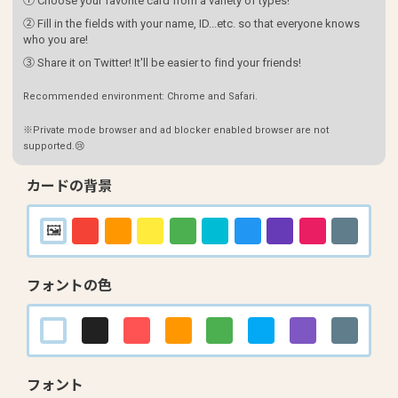
① Choose your favorite card from a variety of types!
② Fill in the fields with your name, ID...etc. so that everyone knows
who you are!
③ Share it on Twitter! It'll be easier to find your friends!
Recommended environment: Chrome and Safari.
※Private mode browser and ad blocker enabled browser are not
supported.😢
カードの背景
フォントの色
フォント