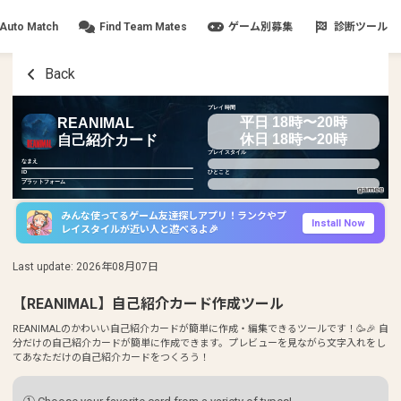
Auto Match
Find Team Mates
ゲーム別募集
診断ツール
Back
プレイ時間
平日 18時〜20時
REANIMAL
休日 18時〜20時
自己紹介カード
プレイスタイル
なまえ
ID
ひとこと
プラットフォーム
みんな使ってるゲーム友達探しアプリ！ランクやプ
Install Now
レイスタイルが近い人と遊べるよ🎉
Last update
:
2026年08月07日
【REANIMAL】自己紹介カード作成ツール
REANIMALのかわいい自己紹介カードが簡単に作成・編集できるツールです！🥳🎉 自
分だけの自己紹介カードが簡単に作成できます。プレビューを見ながら文字入れをし
てあなただけの自己紹介カードをつくろう！