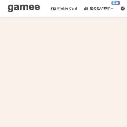
注目
Profile Card
広めたい神ゲー