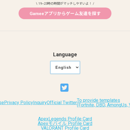
\ 19~23時の時間がマッチしやすいよ！ /
Gameeアプリからゲーム友達を探す
Language
To provide templates
se
Privacy Policy
Inquiry
Official Twitter
(Fortnite, DBD, AmongUs
ApexLegends Profile Card
Apexモバイル Profile Card
VALORANT Profile Card