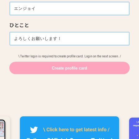
ひとこと
\ Twitter login is required to create profile card. Login on the next screen. /