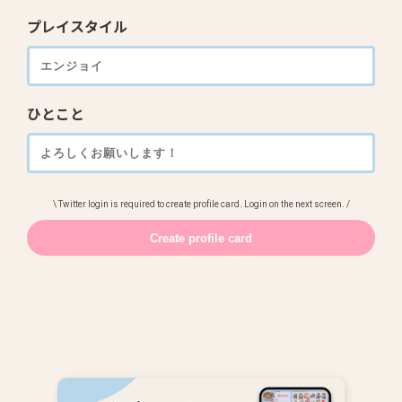
プレイスタイル
ひとこと
\ Twitter login is required to create profile card. Login on the next screen. /