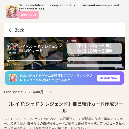
Gamee mobile app is very smooth. You can send messages and
get notifications!
Download
Back
プレイ時間
平日 18時〜20時
レイド:シャドウ レジェンド
休日 18時〜20時
自己紹介カード
プレイスタイル
なまえ
ID
ひとこと
プラットフォーム
みんな使ってるゲーム友達探しアプリ！ランクやプ
Install Now
レイスタイルが近い人と遊べるよ🎉
Last update
:
2026年08月06日
【レイド:シャドウ レジェンド】自己紹介カード作成ツー
ル
レイド:シャドウ レジェンドのかわいい自己紹介カードが簡単に作成・編集できるツ
ールです！🥳🎉 自分だけの自己紹介カードが簡単に作成できます。プレビューを見な
がら文字入れをしてあなただけの自己紹介カードをつくろう！