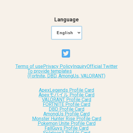
Language
Terms of use
Privacy Policy
Inquiry
Official Twitter
To provide templates
(Fortnite, DBD, AmongUs, VALORANT)
ApexLegends Profile Card
Apexモバイル Profile Card
VALORANT Profile Card
FORTNITE Profile Card
DBD Profile Card
AmongUs Profile Card
Monster Hunter Rise Profile Card
Pokemon Unite Profile Card
FallGuys Profile Card
Splatoon3 Profile Card