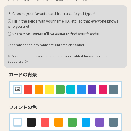
① Choose your favorite card from a variety of types!
② Fill in the fields with your name, ID...etc. so that everyone knows
who you are!
③ Share it on Twitter! It'll be easier to find your friends!
Recommended environment: Chrome and Safari.
※Private mode browser and ad blocker enabled browser are not
supported.😢
カードの背景
フォントの色