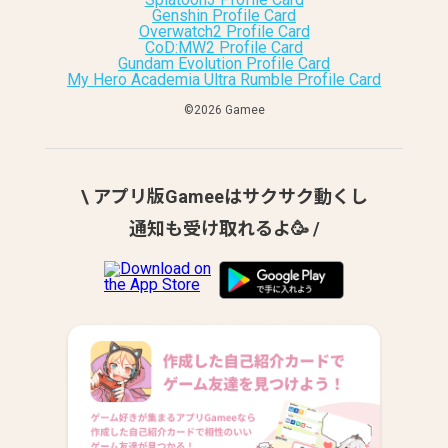
Genshin Profile Card
Overwatch2 Profile Card
CoD:MW2 Profile Card
Gundam Evolution Profile Card
My Hero Academia Ultra Rumble Profile Card
©︎2026 Gamee
\ アプリ版Gameeはサクサク動くし
通知も受け取れるよ🥳 /