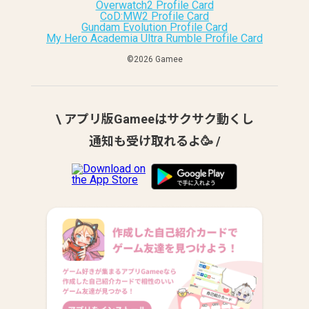
Overwatch2 Profile Card
CoD:MW2 Profile Card
Gundam Evolution Profile Card
My Hero Academia Ultra Rumble Profile Card
©︎2026 Gamee
\ アプリ版Gameeはサクサク動くし
通知も受け取れるよ🥳 /