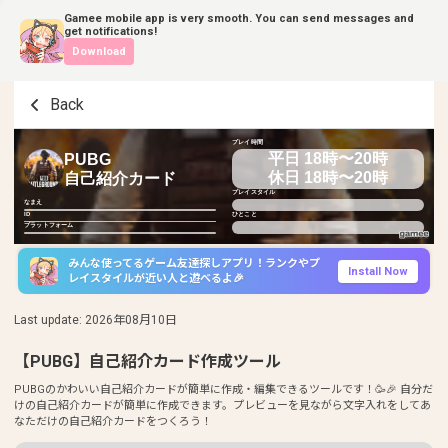
Gamee mobile app is very smooth. You can send messages and
get notifications!
Download
Back
プレイ時間
平日 18時〜20時
PUBG
休日 18時〜20時
自己紹介カード
プレイスタイル
なまえ
ID
ひとこと
プラットフォーム
みんな使ってるゲーム友達探しアプリ！ランクやプ
Install Now
レイスタイルが近い人と遊べるよ🎉
Last update
:
2026年08月10日
【PUBG】自己紹介カード作成ツール
PUBGのかわいい自己紹介カードが簡単に作成・編集できるツールです！🥳🎉 自分だ
けの自己紹介カードが簡単に作成できます。プレビューを見ながら文字入れをしてあ
なただけの自己紹介カードをつくろう！