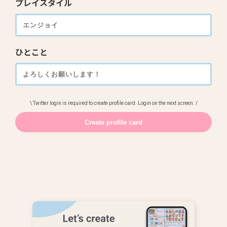
プレイスタイル
ひとこと
\ Twitter login is required to create profile card. Login on the next screen. /