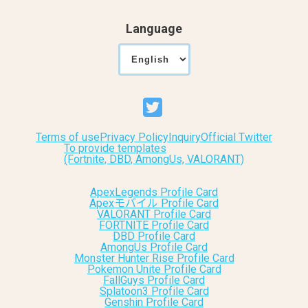
Language
Terms of use
Privacy Policy
Inquiry
Official Twitter
To provide templates
(Fortnite, DBD, AmongUs, VALORANT)
ApexLegends Profile Card
Apexモバイル Profile Card
VALORANT Profile Card
FORTNITE Profile Card
DBD Profile Card
AmongUs Profile Card
Monster Hunter Rise Profile Card
Pokemon Unite Profile Card
FallGuys Profile Card
Splatoon3 Profile Card
Genshin Profile Card