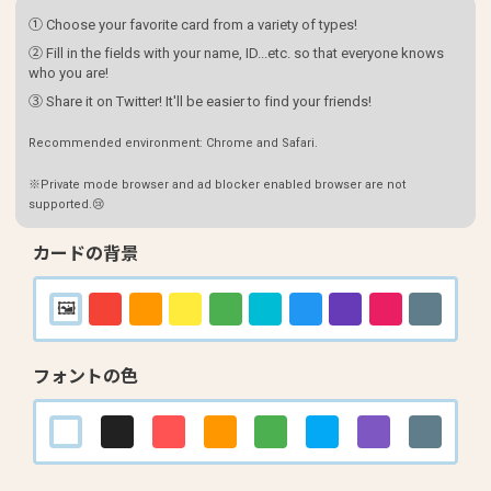
① Choose your favorite card from a variety of types!
② Fill in the fields with your name, ID...etc. so that everyone knows
who you are!
③ Share it on Twitter! It'll be easier to find your friends!
Recommended environment: Chrome and Safari.
※Private mode browser and ad blocker enabled browser are not
supported.😢
カードの背景
フォントの色