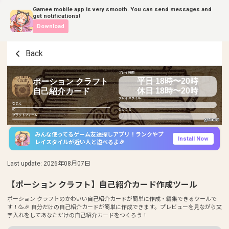
Gamee mobile app is very smooth. You can send messages and
get notifications!
Download
Back
プレイ時間
平日 18時〜20時
ポーション クラフト
休日 18時〜20時
自己紹介カード
プレイスタイル
なまえ
ID
ひとこと
プラットフォーム
みんな使ってるゲーム友達探しアプリ！ランクやプ
Install Now
レイスタイルが近い人と遊べるよ🎉
Last update
:
2026年08月07日
【ポーション クラフト】自己紹介カード作成ツール
ポーション クラフトのかわいい自己紹介カードが簡単に作成・編集できるツールで
す！🥳🎉 自分だけの自己紹介カードが簡単に作成できます。プレビューを見ながら文
字入れをしてあなただけの自己紹介カードをつくろう！