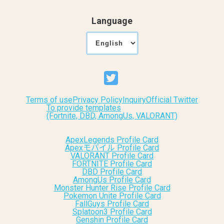
Language
Terms of use
Privacy Policy
Inquiry
Official Twitter
To provide templates
(Fortnite, DBD, AmongUs, VALORANT)
ApexLegends Profile Card
Apexモバイル Profile Card
VALORANT Profile Card
FORTNITE Profile Card
DBD Profile Card
AmongUs Profile Card
Monster Hunter Rise Profile Card
Pokemon Unite Profile Card
FallGuys Profile Card
Splatoon3 Profile Card
Genshin Profile Card