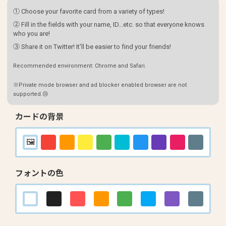
① Choose your favorite card from a variety of types!
② Fill in the fields with your name, ID...etc. so that everyone knows
who you are!
③ Share it on Twitter! It'll be easier to find your friends!
Recommended environment: Chrome and Safari.
※Private mode browser and ad blocker enabled browser are not
supported.😢
カードの背景
フォントの色