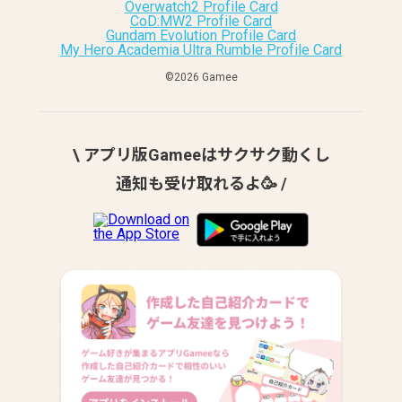
Overwatch2 Profile Card
CoD:MW2 Profile Card
Gundam Evolution Profile Card
My Hero Academia Ultra Rumble Profile Card
©︎2026 Gamee
\ アプリ版Gameeはサクサク動くし
通知も受け取れるよ🥳 /