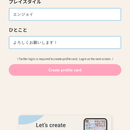
プレイスタイル
ひとこと
\ Twitter login is required to create profile card. Login on the next screen. /