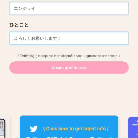
ひとこと
\ Twitter login is required to create profile card. Login on the next screen. /