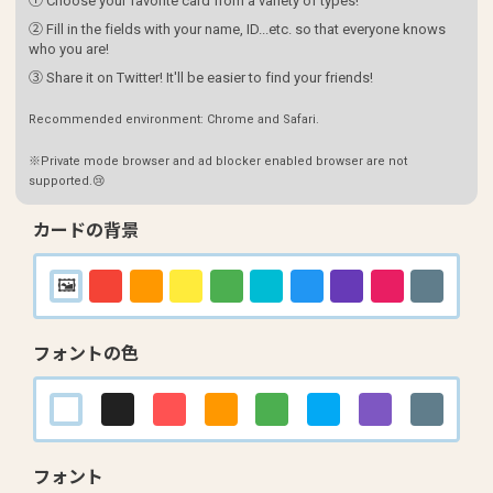
① Choose your favorite card from a variety of types!
② Fill in the fields with your name, ID...etc. so that everyone knows
who you are!
③ Share it on Twitter! It'll be easier to find your friends!
Recommended environment: Chrome and Safari.
※Private mode browser and ad blocker enabled browser are not
supported.😢
カードの背景
フォントの色
フォント