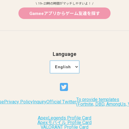
\ 19~23時の時間がマッチしやすいよ！ /
Gameeアプリからゲーム友達を探す
Language
To provide templates
se
Privacy Policy
Inquiry
Official Twitter
(Fortnite, DBD, AmongUs
ApexLegends Profile Card
Apexモバイル Profile Card
VALORANT Profile Card