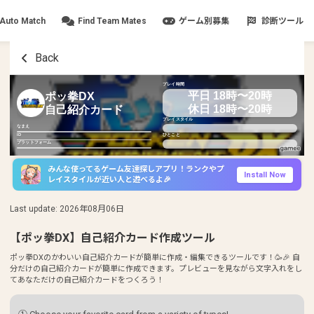
Auto Match
Find Team Mates
ゲーム別募集
診断ツール
Back
プレイ時間
平日 18時〜20時
ポッ拳DX
休日 18時〜20時
自己紹介カード
プレイスタイル
なまえ
ID
ひとこと
プラットフォーム
みんな使ってるゲーム友達探しアプリ！ランクやプ
Install Now
レイスタイルが近い人と遊べるよ🎉
Last update
:
2026年08月06日
【ポッ拳DX】自己紹介カード作成ツール
ポッ拳DXのかわいい自己紹介カードが簡単に作成・編集できるツールです！🥳🎉 自
分だけの自己紹介カードが簡単に作成できます。プレビューを見ながら文字入れをし
てあなただけの自己紹介カードをつくろう！