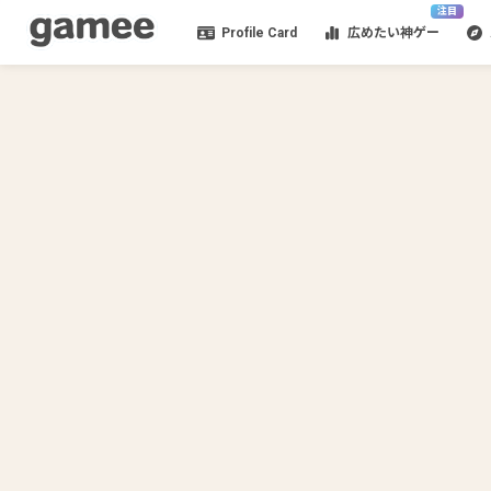
注目
Profile Card
広めたい神ゲー