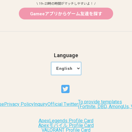
\ 19~23時の時間がマッチしやすいよ！ /
Gameeアプリからゲーム友達を探す
Language
To provide templates
se
Privacy Policy
Inquiry
Official Twitter
(Fortnite, DBD, AmongUs
ApexLegends Profile Card
Apexモバイル Profile Card
VALORANT Profile Card