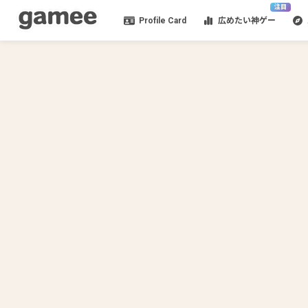
注目
Profile Card
広めたい神ゲー