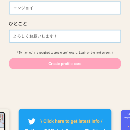
ひとこと
\ Twitter login is required to create profile card. Login on the next screen. /