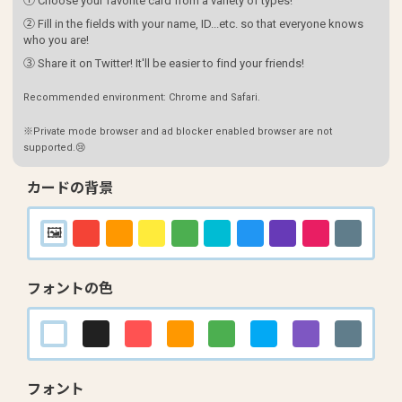
① Choose your favorite card from a variety of types!
② Fill in the fields with your name, ID...etc. so that everyone knows
who you are!
③ Share it on Twitter! It'll be easier to find your friends!
Recommended environment: Chrome and Safari.
※Private mode browser and ad blocker enabled browser are not
supported.😢
カードの背景
フォントの色
フォント