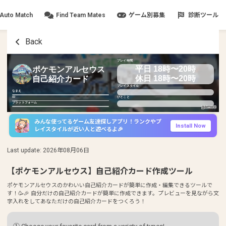
Auto Match
Find Team Mates
ゲーム別募集
診断ツール
Back
プレイ時間
平日 18時〜20時
ポケモンアルセウス
休日 18時〜20時
自己紹介カード
プレイスタイル
なまえ
ID
ひとこと
プラットフォーム
みんな使ってるゲーム友達探しアプリ！ランクやプ
Install Now
レイスタイルが近い人と遊べるよ🎉
Last update
:
2026年08月06日
【ポケモンアルセウス】自己紹介カード作成ツール
ポケモンアルセウスのかわいい自己紹介カードが簡単に作成・編集できるツールで
す！🥳🎉 自分だけの自己紹介カードが簡単に作成できます。プレビューを見ながら文
字入れをしてあなただけの自己紹介カードをつくろう！