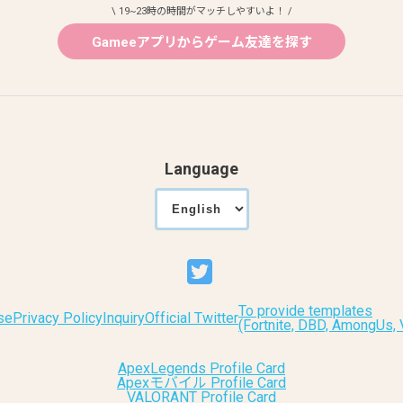
\ 19~23時の時間がマッチしやすいよ！ /
Gameeアプリからゲーム友達を探す
Language
To provide templates
se
Privacy Policy
Inquiry
Official Twitter
(Fortnite, DBD, AmongUs
ApexLegends Profile Card
Apexモバイル Profile Card
VALORANT Profile Card