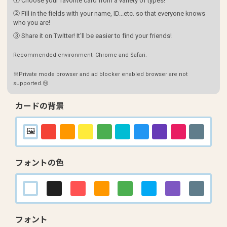
① Choose your favorite card from a variety of types!
② Fill in the fields with your name, ID...etc. so that everyone knows
who you are!
③ Share it on Twitter! It'll be easier to find your friends!
Recommended environment: Chrome and Safari.
※Private mode browser and ad blocker enabled browser are not
supported.😢
カードの背景
フォントの色
フォント