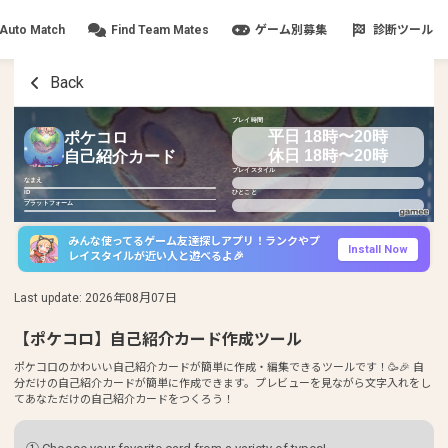
Auto Match
Find Team Mates
ゲーム別募集
診断ツール
Back
プレイ時間
平日 18時〜20時
ポケコロ
休日 18時〜20時
自己紹介カード
プレイスタイル
なまえ
ID
ひとこと
プラットフォーム
みんな使ってるゲーム友達探しアプリ！ランクやプ
Install Now
レイスタイルが近い人と遊べるよ🎉
Last update
:
2026年08月07日
【ポケコロ】自己紹介カード作成ツール
ポケコロのかわいい自己紹介カードが簡単に作成・編集できるツールです！🥳🎉 自
分だけの自己紹介カードが簡単に作成できます。プレビューを見ながら文字入れをし
てあなただけの自己紹介カードをつくろう！