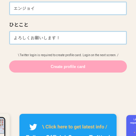
ひとこと
\ Twitter login is required to create profile card. Login on the next screen. /