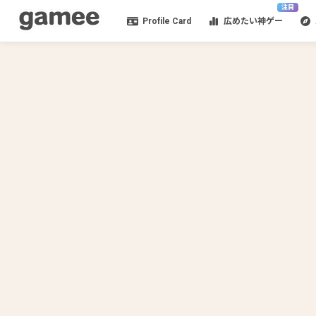
注目
Profile Card
広めたい神ゲー