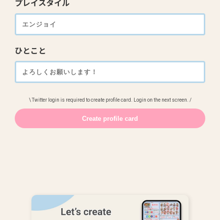
プレイスタイル
ひとこと
\ Twitter login is required to create profile card. Login on the next screen. /