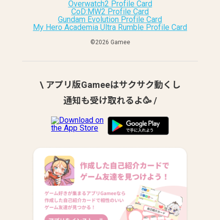
Overwatch2 Profile Card
CoD:MW2 Profile Card
Gundam Evolution Profile Card
My Hero Academia Ultra Rumble Profile Card
©︎2026 Gamee
\ アプリ版Gameeはサクサク動くし
通知も受け取れるよ🥳 /