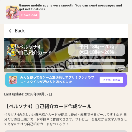
Gamee mobile app is very smooth. You can send messages and
get notifications!
Download
Back
プレイ時間
平日 18時〜20時
ペルソナ4
休日 18時〜20時
自己紹介カード
プレイスタイル
なまえ
ID
ひとこと
プラットフォーム
みんな使ってるゲーム友達探しアプリ！ランクやプ
Install Now
レイスタイルが近い人と遊べるよ🎉
Last update
:
2026年08月07日
【ペルソナ4】自己紹介カード作成ツール
ペルソナ4のかわいい自己紹介カードが簡単に作成・編集できるツールです！🥳🎉 自
分だけの自己紹介カードが簡単に作成できます。プレビューを見ながら文字入れをし
てあなただけの自己紹介カードをつくろう！