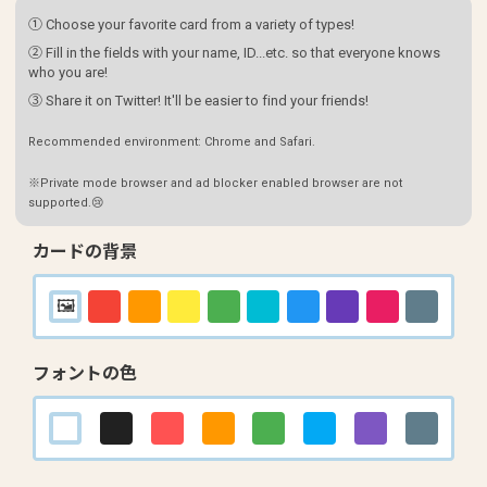
① Choose your favorite card from a variety of types!
② Fill in the fields with your name, ID...etc. so that everyone knows
who you are!
③ Share it on Twitter! It'll be easier to find your friends!
Recommended environment: Chrome and Safari.
※Private mode browser and ad blocker enabled browser are not
supported.😢
カードの背景
フォントの色