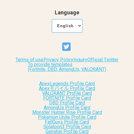
Language
Terms of use
Privacy Policy
Inquiry
Official Twitter
To provide templates
(Fortnite, DBD, AmongUs, VALORANT)
ApexLegends Profile Card
Apexモバイル Profile Card
VALORANT Profile Card
FORTNITE Profile Card
DBD Profile Card
AmongUs Profile Card
Monster Hunter Rise Profile Card
Pokemon Unite Profile Card
FallGuys Profile Card
Splatoon3 Profile Card
Genshin Profile Card