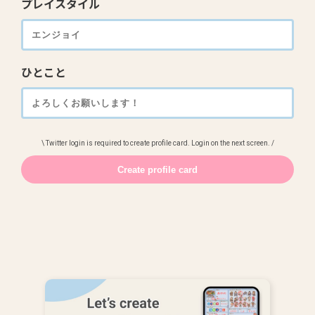
プレイスタイル
ひとこと
\ Twitter login is required to create profile card. Login on the next screen. /