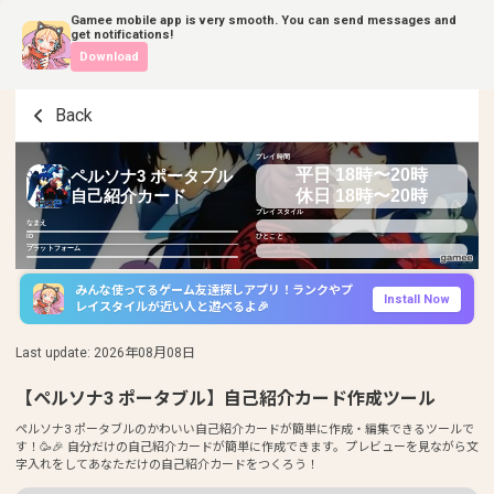
Gamee mobile app is very smooth. You can send messages and
get notifications!
Download
Back
プレイ時間
平日 18時〜20時
ペルソナ3 ポータブル
休日 18時〜20時
自己紹介カード
プレイスタイル
なまえ
ID
ひとこと
プラットフォーム
みんな使ってるゲーム友達探しアプリ！ランクやプ
Install Now
レイスタイルが近い人と遊べるよ🎉
Last update
:
2026年08月08日
【ペルソナ3 ポータブル】自己紹介カード作成ツール
ペルソナ3 ポータブルのかわいい自己紹介カードが簡単に作成・編集できるツールで
す！🥳🎉 自分だけの自己紹介カードが簡単に作成できます。プレビューを見ながら文
字入れをしてあなただけの自己紹介カードをつくろう！