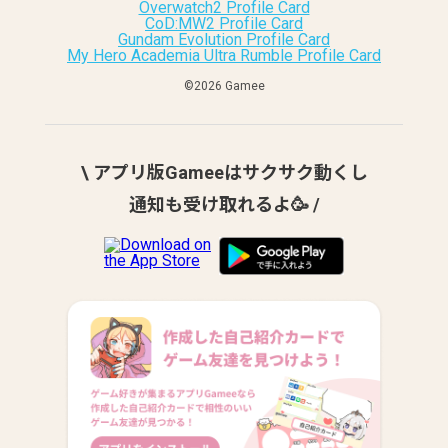
Overwatch2 Profile Card
CoD:MW2 Profile Card
Gundam Evolution Profile Card
My Hero Academia Ultra Rumble Profile Card
©︎2026 Gamee
\ アプリ版Gameeはサクサク動くし
通知も受け取れるよ🥳 /