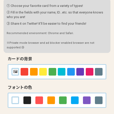
① Choose your favorite card from a variety of types!
② Fill in the fields with your name, ID...etc. so that everyone knows
who you are!
③ Share it on Twitter! It'll be easier to find your friends!
Recommended environment: Chrome and Safari.
※Private mode browser and ad blocker enabled browser are not
supported.😢
カードの背景
フォントの色