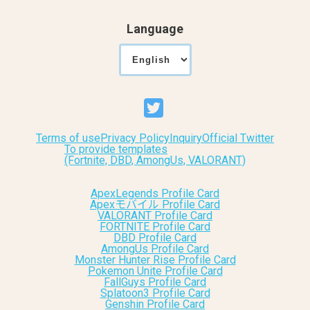
Language
Terms of use
Privacy Policy
Inquiry
Official Twitter
To provide templates
(Fortnite, DBD, AmongUs, VALORANT)
ApexLegends Profile Card
Apexモバイル Profile Card
VALORANT Profile Card
FORTNITE Profile Card
DBD Profile Card
AmongUs Profile Card
Monster Hunter Rise Profile Card
Pokemon Unite Profile Card
FallGuys Profile Card
Splatoon3 Profile Card
Genshin Profile Card